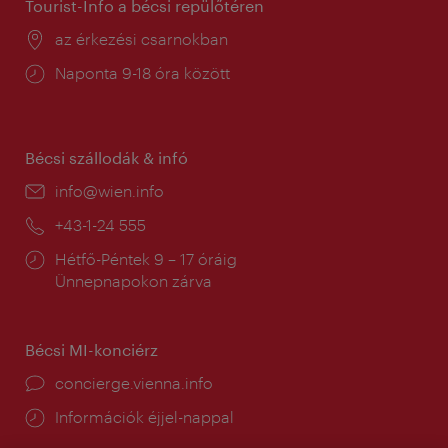
Tourist-Info a bécsi repülőtéren
Helyszín:
az érkezési csarnokban
Nyitva
Naponta 9-18 óra között
tartás:
Bécsi szállodák & infó
E-
info@wien.info
mail:
Telefon:
+43-1-24 555
Nyitva
Hétfő-Péntek 9 – 17 óráig
tartás:
Ünnepnapokon zárva
Bécsi MI-konciérz
concierge.vienna.info
Információk éjjel-nappal