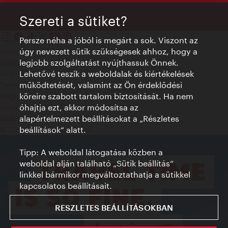
Szereti a sütiket?
Persze néha a jóból is megárt a sok. Viszont az
úgy nevezett sütik szükségesek ahhoz, hogy a
Kapcsolat
legjobb szolgáltatást nyújthassuk Önnek.
Credits
Lehetővé teszik a weboldalak és kiértékelések
Adatvédelmi nyilatkozat
működtetését, valamint az Ön érdeklődési
Terms of Use
köreire szabott tartalom biztosítását. Ha nem
Megközelíthetőség
óhajtja ezt, akkor módosítsa az
Sajtókapcsolat
alapértelmezett beállításokat a „Részletes
Sütik beállítása
beállítások“ alatt.
© Copyright WienTourismus
Tipp: A weboldal látogatása közben a
weboldal alján található „Sütik beállítás”
linkkel bármikor megváltoztathatja a sütikkel
kapcsolatos beállításait.
RESZLETES BEÁLLÍTÁSOKBAN