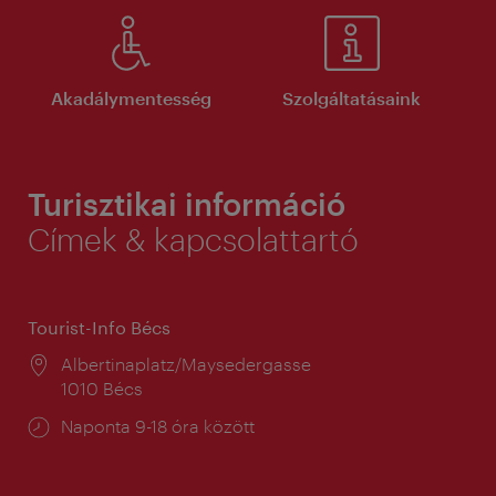
Akadálymentesség
Szolgáltatásaink
Turisztikai információ
Címek & kapcsolattartó
Tourist-Info Bécs
Helyszín:
Albertinaplatz/Maysedergasse
1010 Bécs
Nyitva
Naponta 9-18 óra között
tartás: