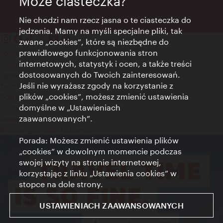
Może ciasteczka?
Nie chodzi nam rzecz jasna o te ciasteczka do
jedzenia. Mamy na myśli specjalne pliki, tak
zwane „cookies”, które są niezbędne do
prawidłowego funkcjonowania stron
Kontakt
internetowych, statystyk i ocen, a także treści
Credits
dostosowanych do Twoich zainteresowań.
Zgoda na przetwarzanie danych osobowych
Jeśli nie wyrażasz zgody na korzystanie z
Terms of Use
plików „cookies”, możesz zmienić ustawienia
Dostępność
domyślne w „Ustawieniach
Kontakt prasowy
zaawansowanych”.
Ustawienia cookies
© Copyright Wien Tourismus
Porada: Możesz zmienić ustawienia plików
„cookies” w dowolnym momencie podczas
swojej wizyty na stronie internetowej,
korzystając z linku „Ustawienia cookies” w
stopce na dole strony.
USTAWIENIACH ZAAWANSOWANYCH