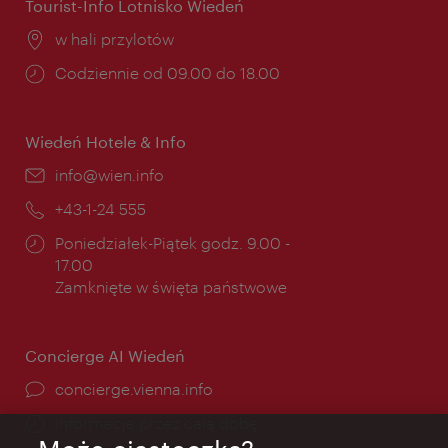
Tourist-Info Lotnisko Wiedeń
Miejsce:
w hali przylotów
Godziny
Codziennie od 09.00 do 18.00
otwarcia:
Wiedeń Hotele & Info
E-
info@wien.info
mail:
Telefon:
+43-1-24 555
Godziny
Poniedziałek-Piątek godz. 9.00 -
otwarcia:
17.00
Zamknięte w święta państwowe
Concierge AI Wiedeń
concierge.vienna.info
Informacje przez całą dobę