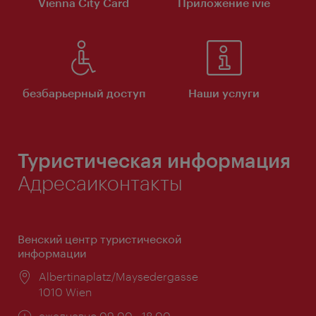
Vienna City Card
Приложение ivie
безбарьерный доступ
Наши услуги
Туристическая информация
Адресаиконтакты
Венский центр туристической
информации
Расположение:
Albertinaplatz/Maysedergasse
1010 Wien
Часы
ежедневно 09:00 - 18:00