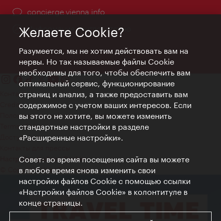
concierge.vienna.info
Информация круглосуточно
Желаете Cookie?
Разумеется, мы не хотим действовать вам на
нервы. Но так называемые файлы Cookie
необходимы для того, чтобы обеспечить вам
оптимальный сервис, функционирование
Контакт
страниц и анализ, а также предоставить вам
Credits
содержимое с учетом ваших интересов. Если
Положение о конфиденциальности
вы этого не хотите, вы можете изменить
Terms of Use
стандартные настройки в разделе
Доступность
«Расширенные настройки».
Контакты для прессы
Совет: во время посещения сайта вы можете
Настройки файлов Cookie
© Copyright WienTourismus
в любое время снова изменить свои
настройки файлов Cookie с помощью ссылки
«Настройки файлов Cookie» в колонтитуле в
конце страницы.