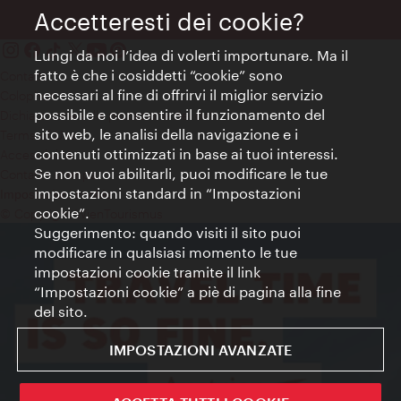
Accetteresti dei cookie?
Lungi da noi l’idea di volerti importunare. Ma il
fatto è che i cosiddetti “cookie” sono
Contatti
necessari al fine di offrirvi il miglior servizio
Colophon
possibile e consentire il funzionamento del
Dichiarazione sulla protezione dei dati
sito web, le analisi della navigazione e i
Terms of Use
contenuti ottimizzati in base ai tuoi interessi.
Accessibilità
Se non vuoi abilitarli, puoi modificare le tue
Contatto stampa
impostazioni standard in “Impostazioni
Impostazioni cookie
cookie”.
© Copyright WienTourismus
Suggerimento: quando visiti il sito puoi
modificare in qualsiasi momento le tue
impostazioni cookie tramite il link
“Impostazioni cookie” a piè di pagina alla fine
del sito.
IMPOSTAZIONI AVANZATE