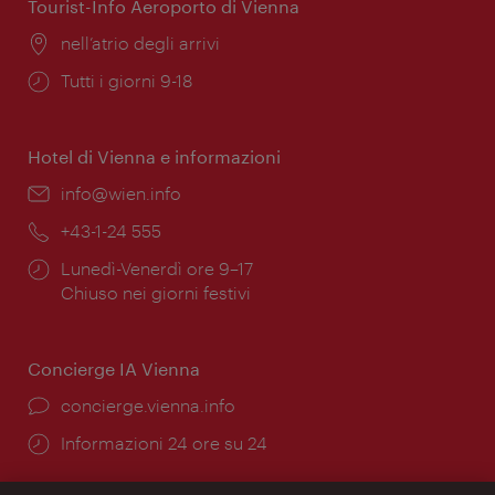
Tourist-Info Aeroporto di Vienna
Posizione:
nell’atrio degli arrivi
Orari
Tutti i giorni 9-18
di
apertura:
Hotel di Vienna e informazioni
Email:
info@wien.info
Telefono:
+43-1-24 555
Orari
Lunedì-Venerdì ore 9–17
di
Chiuso nei giorni festivi
apertura:
Concierge IA Vienna
Ort:
concierge.vienna.info
Öffnungszeiten:
Informazioni 24 ore su 24