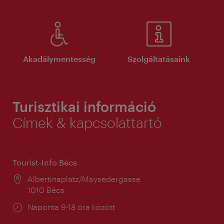
Akadálymentesség
Szolgáltatásaink
Turisztikai információ
Címek & kapcsolattartó
Tourist-Info Bécs
Helyszín:
Albertinaplatz/Maysedergasse
1010 Bécs
Nyitva
Naponta 9-18 óra között
tartás: