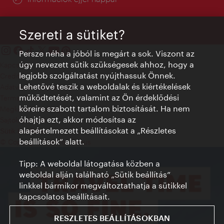
Szereti a sütiket?
Persze néha a jóból is megárt a sok. Viszont az
úgy nevezett sütik szükségesek ahhoz, hogy a
Kapcsolat
legjobb szolgáltatást nyújthassuk Önnek.
Credits
Lehetővé teszik a weboldalak és kiértékelések
Adatvédelmi nyilatkozat
működtetését, valamint az Ön érdeklődési
Terms of Use
köreire szabott tartalom biztosítását. Ha nem
Megközelíthetőség
óhajtja ezt, akkor módosítsa az
Sajtókapcsolat
alapértelmezett beállításokat a „Részletes
Sütik beállítása
beállítások“ alatt.
© Copyright WienTourismus
Tipp: A weboldal látogatása közben a
weboldal alján található „Sütik beállítás”
linkkel bármikor megváltoztathatja a sütikkel
kapcsolatos beállításait.
RESZLETES BEÁLLÍTÁSOKBAN