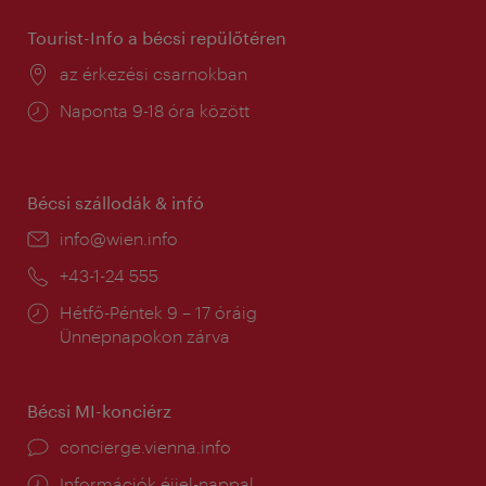
Tourist-Info a bécsi repülőtéren
Helyszín:
az érkezési csarnokban
Nyitva
Naponta 9-18 óra között
tartás:
Bécsi szállodák & infó
E-
info@wien.info
mail:
Telefon:
+43-1-24 555
Nyitva
Hétfő-Péntek 9 – 17 óráig
tartás:
Ünnepnapokon zárva
Bécsi MI-konciérz
concierge.vienna.info
Információk éjjel-nappal