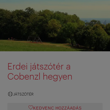
Erdei játszótér a
Cobenzl hegyen
JÁTSZÓTÉR
KEDVENC HOZZÁADÁS