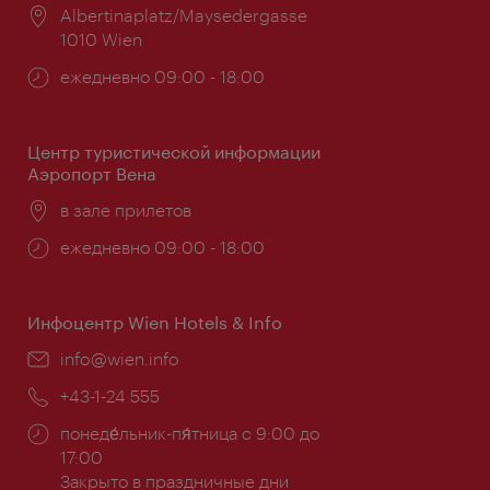
Расположение:
Albertinaplatz/Maysedergasse
1010 Wien
Часы
ежедневно 09:00 - 18:00
работы:
Центр туристической информации
Аэропорт Вена
Расположение:
в зале прилетов
Часы
ежедневно 09:00 - 18:00
работы:
Инфоцентр Wien Hotels & Info
Эл.
info@wien.info
почта:
Телефон:
+43-1-24 555
Часы
понеде́льник-пя́тница с 9:00 до
работы:
17:00
Закрыто в праздничные дни