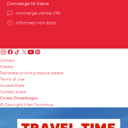
Concierge IA Viena
concierge.vienna.info
Informații non-stop
Contact
Credits
Declaraţie privind protecţia datelor
Terms of Use
Accesibilitate
Contact presa
Cookie Einstellungen
© Copyright Wien Tourismus