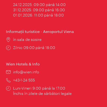
24.12.2025: 09:00 până 14:00
31.12.2025: 09:00 până 16:00
01.01.2026: 11:00 până 18:00
Informaţii turistice - Aeroportul Viena
Locul:
în sala de sosire
Program:
Zilnic 09:00 până 18:00
Wien Hotels & Info
E-
info@wien.info
mail:
Telefon:
+43-1-24 555
Program:
Luni-Vineri 9:00 până la 17:00
Închis în zilele de sărbători legale