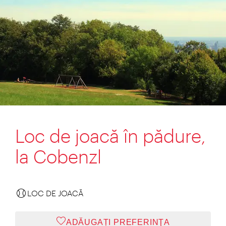
Loc de joacă în pădure,
la Cobenzl
LOC DE JOACĂ
ADĂUGAȚI PREFERINŢA