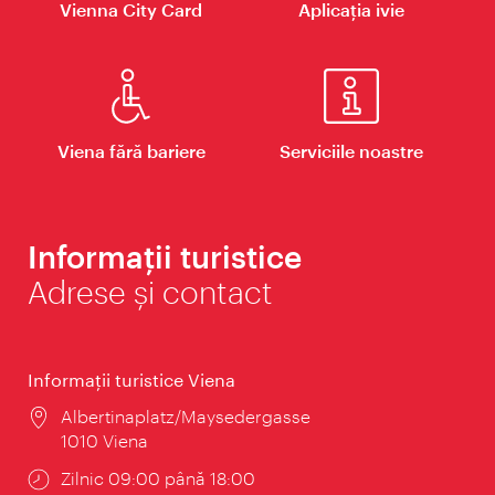
Vienna City Card
Aplicaţia ivie
Viena fără bariere
Serviciile noastre
Informații turistice
Adrese și contact
Informaţii turistice Viena
Locul:
Albertinaplatz/Maysedergasse
1010 Viena
Program:
Zilnic 09:00 până 18:00