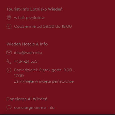
Tourist-Info Lotnisko Wiedeń
Miejsce:
w hali przylotów
Godziny
Codziennie od 09.00 do 18.00
otwarcia:
Wiedeń Hotele & Info
E-
info@wien.info
mail:
Telefon:
+43-1-24 555
Godziny
Poniedziałek-Piątek godz. 9.00 -
otwarcia:
17.00
Zamknięte w święta państwowe
Concierge AI Wiedeń
concierge.vienna.info