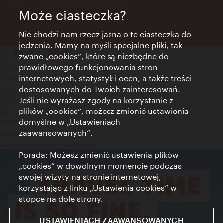
Informacje przez całą dobę
Może ciasteczka?
Nie chodzi nam rzecz jasna o te ciasteczka do
jedzenia. Mamy na myśli specjalne pliki, tak
zwane „cookies”, które są niezbędne do
prawidłowego funkcjonowania stron
Kontakt
internetowych, statystyk i ocen, a także treści
Credits
dostosowanych do Twoich zainteresowań.
Zgoda na przetwarzanie danych osobowych
Jeśli nie wyrażasz zgody na korzystanie z
Terms of Use
plików „cookies”, możesz zmienić ustawienia
Dostępność
domyślne w „Ustawieniach
Kontakt prasowy
zaawansowanych”.
Ustawienia cookies
© Copyright Wien Tourismus
Porada: Możesz zmienić ustawienia plików
„cookies” w dowolnym momencie podczas
swojej wizyty na stronie internetowej,
korzystając z linku „Ustawienia cookies” w
stopce na dole strony.
USTAWIENIACH ZAAWANSOWANYCH