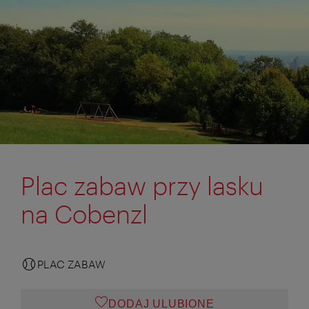
Plac zabaw przy lasku
na Cobenzl
PLAC ZABAW
DODAJ ULUBIONE