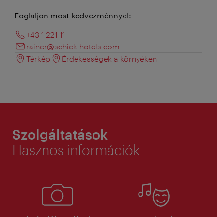
Foglaljon most kedvezménnyel:
+43 1 221 11
rainer@schick-hotels.com
Térkép
Érdekességek a környéken
Szolgáltatások
Hasznos információk