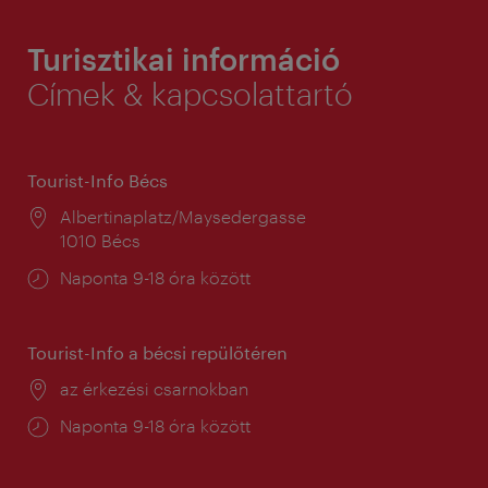
Turisztikai információ
Címek & kapcsolattartó
Tourist-Info Bécs
Helyszín:
Albertinaplatz/Maysedergasse
1010 Bécs
Nyitva
Naponta 9-18 óra között
tartás:
Tourist-Info a bécsi repülőtéren
Helyszín:
az érkezési csarnokban
Nyitva
Naponta 9-18 óra között
tartás: