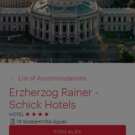
vissza
List of Accommodations
a:
Erzherzog Rainer -
Schick Hotels
HOTEL
4 csillag
79 Szoba
154 Ágyak
FOGLALÁS