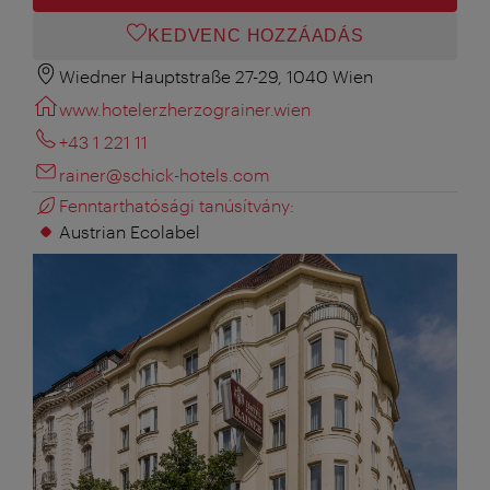
KEDVENC HOZZÁADÁS
Wiedner Hauptstraße 27-29, 1040 Wien
www.hotelerzherzograiner.wien
+43 1 221 11
rainer@schick-hotels.com
Fenntarthatósági tanúsítvány:
Austrian Ecolabel