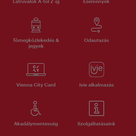
Látnivalók A-tól Z-ig
Események
Tömegközlekedés &
Odautazás
jegyek
Vienna City Card
ivie alkalmazás
Akadálymentesség
Szolgáltatásaink