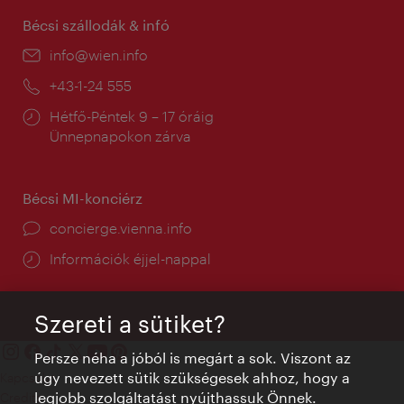
Bécsi szállodák & infó
E-
info@wien.info
mail:
Telefon:
+43-1-24 555
Nyitva
Hétfő-Péntek 9 – 17 óráig
tartás:
Ünnepnapokon zárva
Bécsi MI-konciérz
concierge.vienna.info
Információk éjjel-nappal
Szereti a sütiket?
Persze néha a jóból is megárt a sok. Viszont az
úgy nevezett sütik szükségesek ahhoz, hogy a
Kapcsolat
legjobb szolgáltatást nyújthassuk Önnek.
Credits