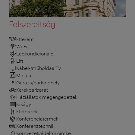
Felszereltség
Étterem
Wi-Fi
Légkondicionáló
Lift
Kábel-/műholdas TV
Minibár
Garázs/parkolóhely
Kerékpárbarát
Háziállatok megengedettek
Kiságy
Etetőszék
Konferenciatermek
Konferenztechnik
Környezetvédelmi címke