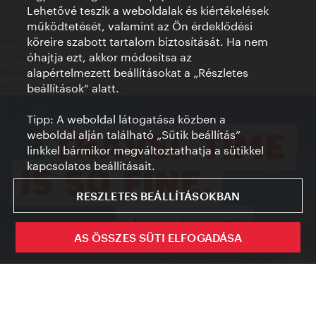
Lehetővé teszik a weboldalak és kiértékelések
Adatvédelmi nyilatkozat
működtetését, valamint az Ön érdeklődési
Terms of Use
köreire szabott tartalom biztosítását. Ha nem
Megközelíthetőség
óhajtja ezt, akkor módosítsa az
Sajtókapcsolat
alapértelmezett beállításokat a „Részletes
Sütik beállítása
beállítások“ alatt.
© Copyright WienTourismus
Tipp: A weboldal látogatása közben a
weboldal alján található „Sütik beállítás”
linkkel bármikor megváltoztathatja a sütikkel
kapcsolatos beállításait.
RESZLETES BEÁLLÍTÁSOKBAN
AS ÖSSZES SÜTI ELFOGADÁSA