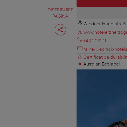
DISTRIBUIRE
PAGINĂ
Wiedner Hauptstraße
Distribuiţi
pagina
www.hotelerzherzogr
+43 1 221 11
rainer@schick-hotel
Certificat de durabili
Austrian Ecolabel