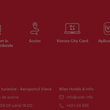
rt în
Sosire
Vienna City Card
Aplicaţ
iletele
 turistice - Aeroportul Viena
Wien Hotels & Info
:
a de sosire
E-
info@wien.info
mail:
am:
c 09:00 până 18:00
Telefon:
+43-1-24 555