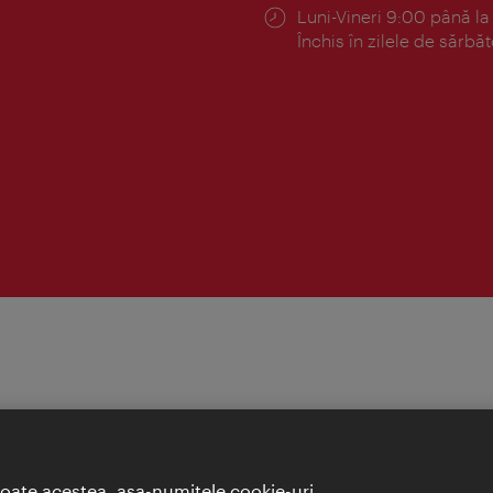
Program:
Luni-Vineri 9:00 până la
Închis în zilele de sărbăt
toate acestea, aşa-numitele cookie-uri