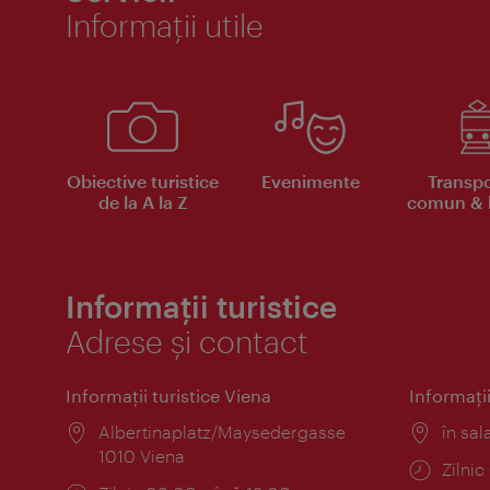
Informaţii utile
Obiective turistice
Evenimente
Transpo
de la A la Z
comun & b
Informații turistice
Adrese și contact
Informaţii turistice Viena
Informaţii
Locul:
Albertinaplatz/Maysedergasse
Locul
în sal
1010 Viena
Progr
Zilni