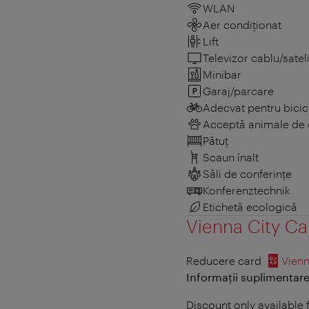
WLAN
Aer condiționat
Lift
Televizor cablu/sateli
Minibar
Garaj/parcare
Adecvat pentru bicic
Acceptă animale de
Pătuţ
Scaun înalt
Săli de conferințe
Konferenztechnik
Etichetă ecologică
Vienna City Ca
Reducere card
Vienn
Informații suplimentare
Discount only available 