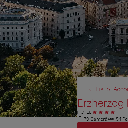
înapoi
List of Ac
la:
Erzherzog 
HOTEL
4 stele
79 Cameră
154 Pa