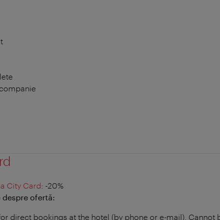
t
lete
 companie
rd
a City Card
: -20%
 despre ofertă:
for direct bookings at the hotel (by phone or e-mail). Canno