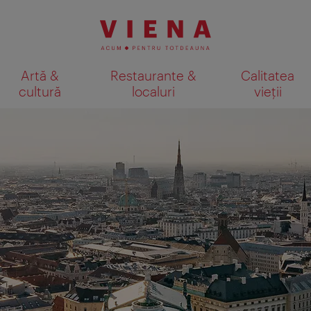
Artă &
Restaurante &
Calitatea
cultură
localuri
vieții
Afişare rezultate căutare pe