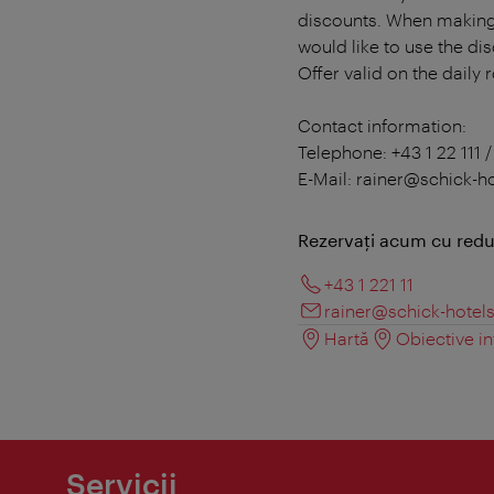
discounts. When making 
would like to use the di
Offer valid on the daily 
Contact information:
Telephone: +43 1 22 111 /
E-Mail: rainer@schick-h
Rezervați acum cu redu
+43 1 221 11
rainer@schick-hotel
Hartă
Obiective in
Servicii