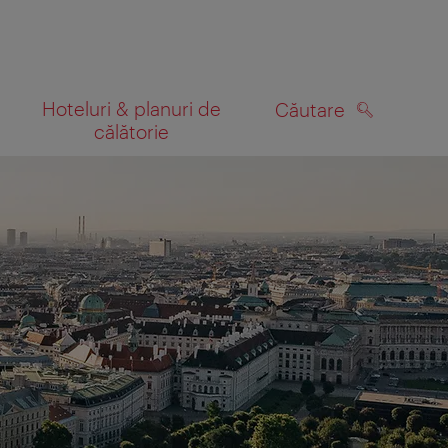
Hoteluri & planuri de
Căutare
călătorie
CĂUTARE
 hartă