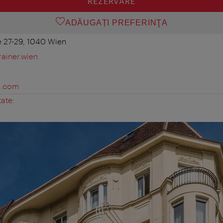
REZERVARE
ADĂUGAȚI PREFERINŢA
 27-29, 1040 Wien
ainer.wien
s.com
tate: