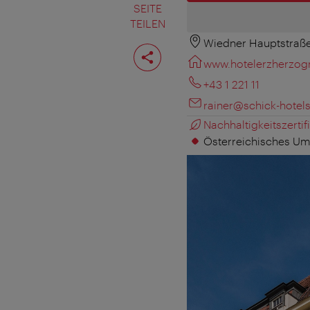
SEITE
TEILEN
Wiedner Hauptstraße
Seite
teilen
www.hotelerzherzogr
+43 1 221 11
rainer@schick-hotel
Nachhaltigkeitszertifi
Österreichisches Um