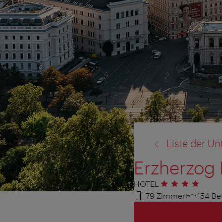
Zurück
Liste der Un
zu:
Erzherzog 
HOTEL
4 Sterne
79 Zimmer
154 Be