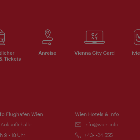
tlicher
Anreise
Vienna City Card
ivi
& Tickets
nfo Flughafen Wien
Wien Hotels & Info
 Ankunftshalle
Email:
info@wien.info
ngszeiten:
h 9 - 18 Uhr
Telefon:
+43-1-24 555