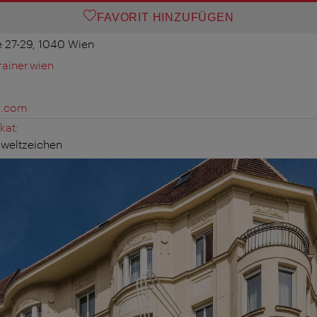
FAVORIT HINZUFÜGEN
 27-29, 1040 Wien
ainer.wien
s.com
kat:
weltzeichen