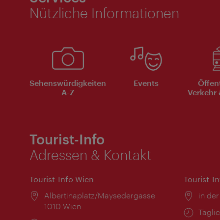
Nützliche Informationen
Sehenswürdigkeiten
Events
Öffen
A-Z
Verkehr 
Tourist-Info
Adressen & Kontakt
Tourist-Info Wien
Tourist-I
Ort:
Albertinaplatz/Maysedergasse
Ort:
in der
1010 Wien
Öffnu
Täglic