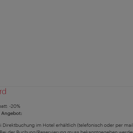
rd
att
: -20%
 Angebot:
i Direktbuchung im Hotel erhältlich (telefonisch oder per mai
 Bei der Buchung/Reservierung muss bekanntgegeben werde