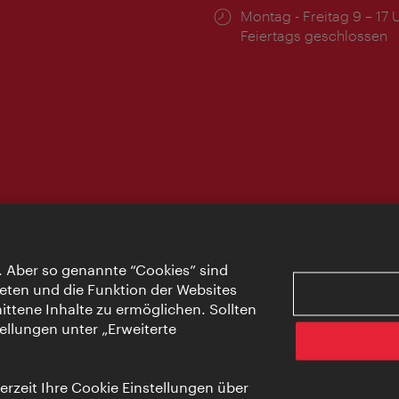
Öffnungszeiten:
Montag - Freitag 9 – 17 
Feiertags geschlossen
. Aber so genannte “Cookies” sind
eten und die Funktion der Websites
ttene Inhalte zu ermöglichen. Sollten
ellungen unter „Erweiterte
rzeit Ihre Cookie Einstellungen über