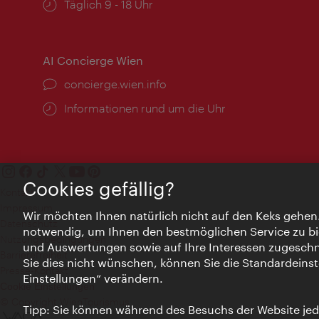
Öffnungszeiten:
Täglich 9 - 18 Uhr
AI Concierge Wien
Ort:
concierge.wien.info
Öffnungszeiten:
Informationen rund um die Uhr
Cookies gefällig?
Kontakt
Impressum
Wir möchten Ihnen natürlich nicht auf den Keks gehen
Datenschutz
notwendig, um Ihnen den bestmöglichen Service zu bi
Nutzungsbedingungen
und Auswertungen sowie auf Ihre Interessen zugeschni
Barrierefreiheit
Sie dies nicht wünschen, können Sie die Standardeinst
Presse-Kontakt
Einstellungen“ verändern.
Cookie Einstellungen
© Copyright WienTourismus
Tipp: Sie können während des Besuchs der Website jede