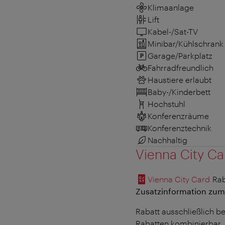
Klimaanlage
Lift
Kabel-/Sat-TV
Minibar/Kühlschrank
Garage/Parkplatz
Fahrradfreundlich
Haustiere erlaubt
Baby-/Kinderbett
Hochstuhl
Konferenzräume
Konferenztechnik
Nachhaltig
Vienna City Ca
Vienna City Card
Rab
Zusatzinformation zum
Rabatt ausschließlich be
Rabatten kombinierbar.