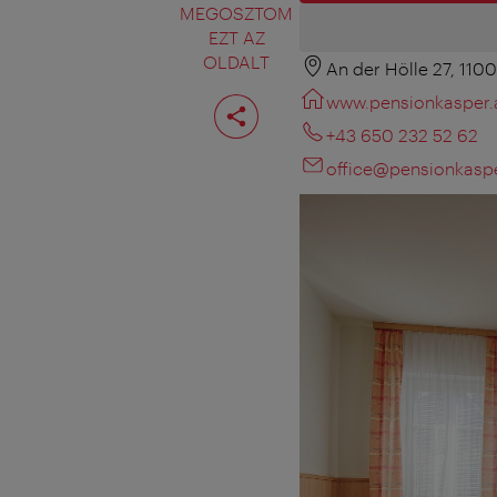
MEGOSZTOM
EZT AZ
OLDALT
An der Hölle 27, 110
Oldal
www.pensionkasper.
megosztása
+43 650 232 52 62
office@pensionkaspe