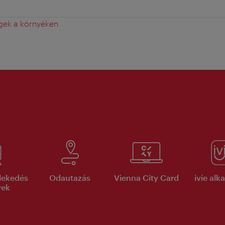
gek a környéken
lekedés
Odautazás
Vienna City Card
ivie al
yek