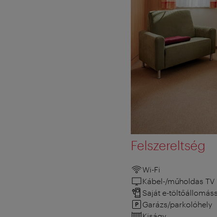
Felszereltség
Wi-Fi
Kábel-/műholdas TV
Saját e-töltőállomás
Garázs/parkolóhely
Kiságy