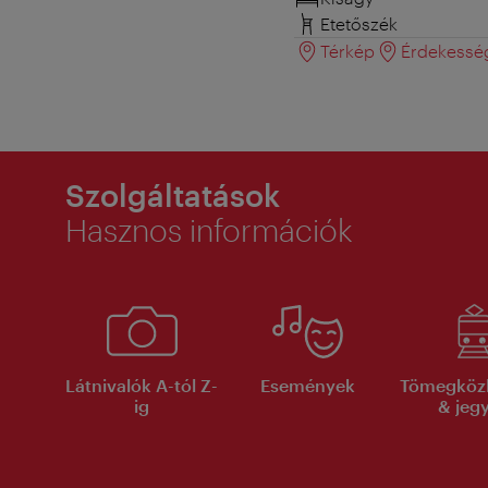
Etetőszék
Térkép
Érdekessé
Szolgáltatások
Hasznos információk
Látnivalók A-tól Z-
Események
Tömegköz
ig
& jeg