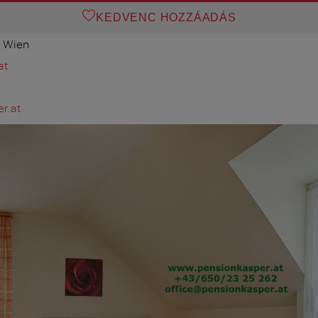
KEDVENC HOZZÁADÁS
0 Wien
at
r.at