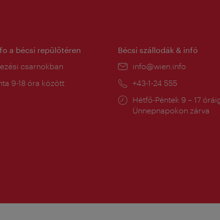
nfo a bécsi repülőtéren
Bécsi szállodák & infó
ín:
kezési csarnokban
E-
info@wien.info
mail:
a
ta 9-18 óra között
Telefon:
+43-1-24 555
:
Nyitva
Hétfő-Péntek 9 – 17 órái
tartás:
Ünnepnapokon zárva