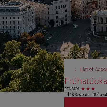
vissza
List of Ac
a:
Frühstücks
PENSION
3 csillag
18 Szoba
28 Ágya