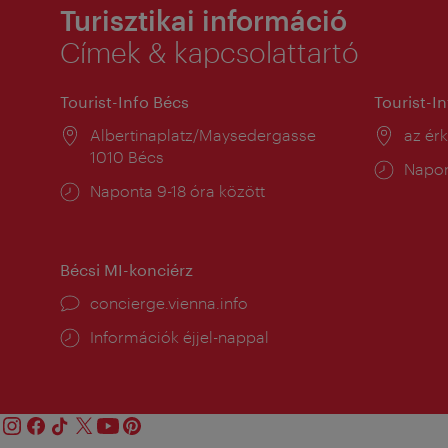
Turisztikai információ
Címek & kapcsolattartó
Tourist-Info Bécs
Tourist-I
Helyszín:
Albertinaplatz/Maysedergasse
Helysz
az ér
1010 Bécs
Nyitv
Napon
Nyitva
Naponta 9-18 óra között
tartás
tartás:
Bécsi MI-konciérz
concierge.vienna.info
Információk éjjel-nappal