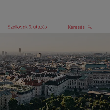
Szállodák & utazás
Keresés
KERESÉS
rképen