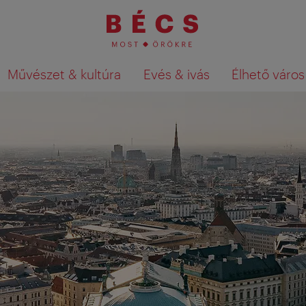
Művészet & kultúra
Evés & ivás
Élhető város
Keresési találatok megjelenítése a té