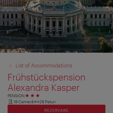
înapoi
List of Accommodations
la:
Frühstückspension
Alexandra Kasper
PENSION
3 stele
18 Cameră
28 Paturi
REZERVARE