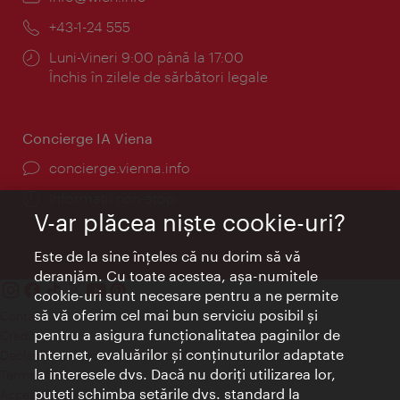
mail:
Telefon:
+43-1-24 555
Program:
Luni-Vineri 9:00 până la 17:00
Închis în zilele de sărbători legale
Concierge IA Viena
concierge.vienna.info
Informații non-stop
V-ar plăcea nişte cookie-uri?
Este de la sine înţeles că nu dorim să vă
deranjăm. Cu toate acestea, aşa-numitele
cookie-uri sunt necesare pentru a ne permite
să vă oferim cel mai bun serviciu posibil şi
Contact
pentru a asigura funcţionalitatea paginilor de
Credits
Internet, evaluărilor şi conţinuturilor adaptate
Declaraţie privind protecţia datelor
la interesele dvs. Dacă nu doriţi utilizarea lor,
Terms of Use
puteţi schimba setările dvs. standard la
Accesibilitate