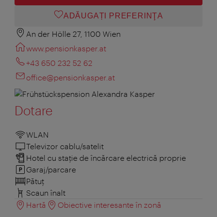
ADĂUGAȚI PREFERINŢA
An der Hölle 27, 1100 Wien
www.pensionkasper.at
+43 650 232 52 62
office@pensionkasper.at
Dotare
WLAN
Televizor cablu/satelit
Hotel cu stație de încărcare electrică proprie
Garaj/parcare
Pătuţ
Scaun înalt
Hartă
Obiective interesante în zonă