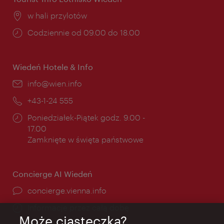
Miejsce:
w hali przylotów
Godziny
Codziennie od 09.00 do 18.00
otwarcia:
Wiedeń Hotele & Info
E-
info@wien.info
mail:
Telefon:
+43-1-24 555
Godziny
Poniedziałek-Piątek godz. 9.00 -
otwarcia:
17.00
Zamknięte w święta państwowe
Concierge AI Wiedeń
concierge.vienna.info
Informacje przez całą dobę
Może ciasteczka?