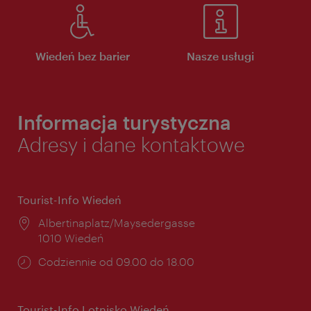
Wiedeń bez barier
Nasze usługi
Informacja turystyczna
Adresy i dane kontaktowe
Tourist-Info Wiedeń
Miejsce:
Albertinaplatz/Maysedergasse
1010 Wiedeń
Godziny
Codziennie od 09.00 do 18.00
otwarcia:
Tourist-Info Lotnisko Wiedeń