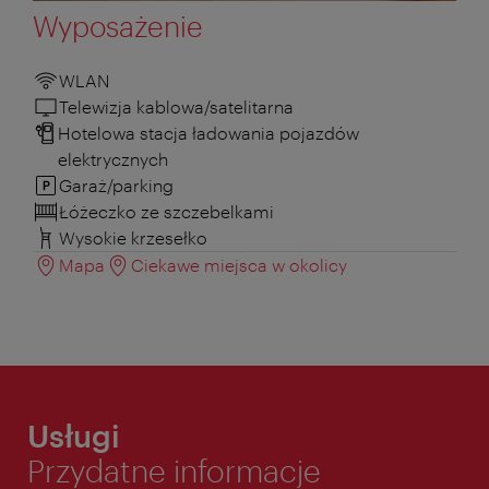
Wyposażenie
WLAN
Telewizja kablowa/satelitarna
Hotelowa stacja ładowania pojazdów
elektrycznych
Garaż/parking
Łóżeczko ze szczebelkami
Wysokie krzesełko
Mapa
Ciekawe miejsca w okolicy
Usługi
Przydatne informacje