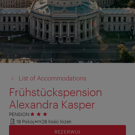
powrót
List of Accommodations
do:
Frühstückspension
Alexandra Kasper
PENSION
3 gwiazdki
18 Pokój
28 Ilość łóżek
REZERWUJ