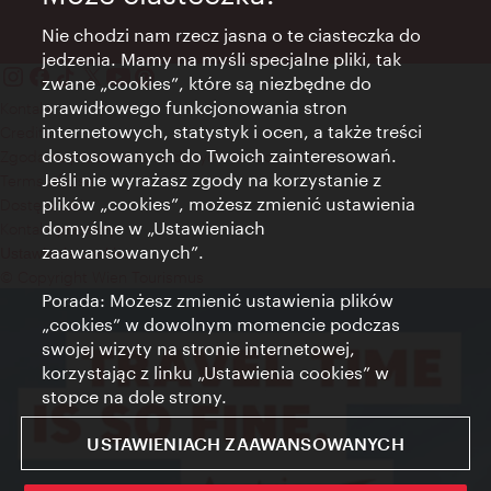
Nie chodzi nam rzecz jasna o te ciasteczka do
jedzenia. Mamy na myśli specjalne pliki, tak
zwane „cookies”, które są niezbędne do
prawidłowego funkcjonowania stron
Kontakt
internetowych, statystyk i ocen, a także treści
Credits
dostosowanych do Twoich zainteresowań.
Zgoda na przetwarzanie danych osobowych
Jeśli nie wyrażasz zgody na korzystanie z
Terms of Use
plików „cookies”, możesz zmienić ustawienia
Dostępność
domyślne w „Ustawieniach
Kontakt prasowy
zaawansowanych”.
Ustawienia cookies
© Copyright Wien Tourismus
Porada: Możesz zmienić ustawienia plików
„cookies” w dowolnym momencie podczas
swojej wizyty na stronie internetowej,
korzystając z linku „Ustawienia cookies” w
stopce na dole strony.
USTAWIENIACH ZAAWANSOWANYCH