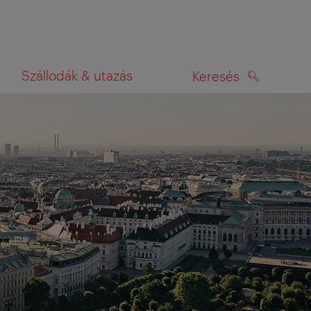
Szállodák & utazás
Keresés
KERESÉS
rképen