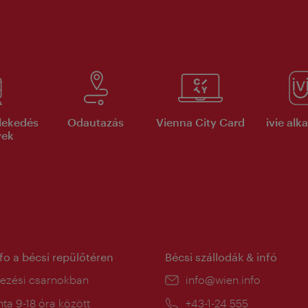
lekedés
Odautazás
Vienna City Card
ivie al
yek
nfo a bécsi repülőtéren
Bécsi szállodák & infó
ín:
kezési csarnokban
E-
info@wien.info
mail:
a
ta 9-18 óra között
Telefon:
+43-1-24 555