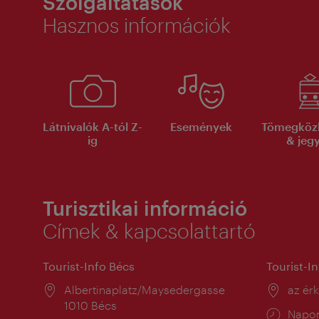
Szolgáltatások
Hasznos információk
Látnivalók A-tól Z-
Események
Tömegköz
ig
& jeg
Turisztikai információ
Címek & kapcsolattartó
Tourist-Info Bécs
Tourist-I
Helyszín:
Albertinaplatz/Maysedergasse
Helysz
az ér
1010 Bécs
Nyitv
Napon