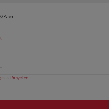
50 Wien
t
e
gek a környéken