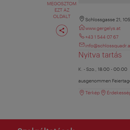
MEGOSZTOM
EZT AZ
OLDALT
Schlossgasse 21, 10
Oldal
www.gergelys.at
megosztása
+43 1 544 07 67
info@schlossquadr.a
Nyitva tartás
K. - Szo., 18:00 - 00:00
ausgenommen Feiertag
Térkép
Érdekessé