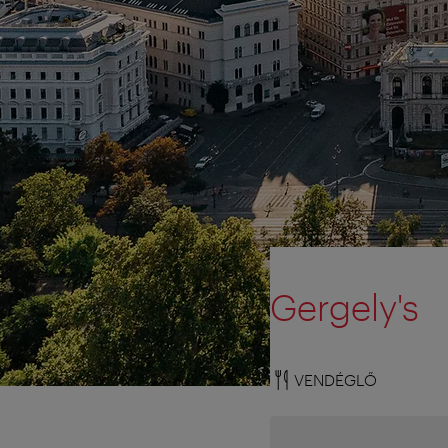
Gergely's
VENDÉGLŐ