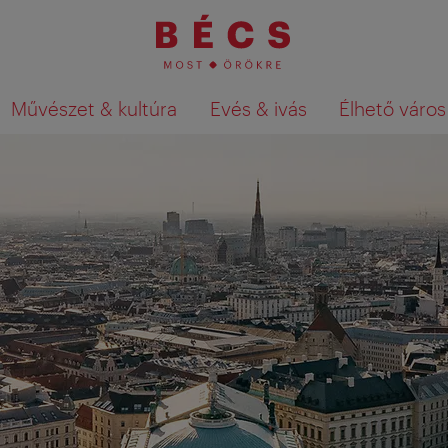
Művészet & kultúra
Evés & ivás
Élhető város
Keresési találatok megjelenítése a té