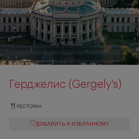
Герджелис (Gergely's)
РЕСТОРАН
ДОБАВИТЬ К ИЗБРАННОМУ