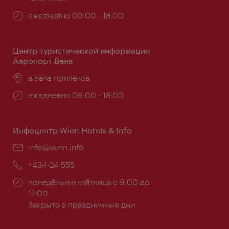
Часы
ежедневно 09:00 - 18:00
работы:
Центр туристической информации
Аэропорт Вена
Расположение:
в зале прилетов
Часы
ежедневно 09:00 - 18:00
работы:
Инфоцентр Wien Hotels & Info
Эл.
info@wien.info
почта:
Телефон:
+43-1-24 555
Часы
понеде́льник-пя́тница с 9:00 до
работы:
17:00
Закрыто в праздничные дни