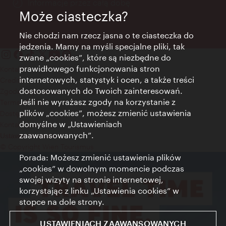
Informacje przez całą dobę
Może ciasteczka?
Nie chodzi nam rzecz jasna o te ciasteczka do
jedzenia. Mamy na myśli specjalne pliki, tak
zwane „cookies”, które są niezbędne do
prawidłowego funkcjonowania stron
Kontakt
internetowych, statystyk i ocen, a także treści
Credits
dostosowanych do Twoich zainteresowań.
Zgoda na przetwarzanie danych osobowych
Jeśli nie wyrażasz zgody na korzystanie z
Terms of Use
plików „cookies”, możesz zmienić ustawienia
Dostępność
domyślne w „Ustawieniach
Kontakt prasowy
zaawansowanych”.
Ustawienia cookies
© Copyright Wien Tourismus
Porada: Możesz zmienić ustawienia plików
„cookies” w dowolnym momencie podczas
swojej wizyty na stronie internetowej,
korzystając z linku „Ustawienia cookies” w
stopce na dole strony.
USTAWIENIACH ZAAWANSOWANYCH