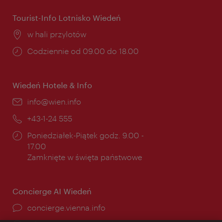
Tourist-Info Lotnisko Wiedeń
Miejsce:
w hali przylotów
Godziny
Codziennie od 09.00 do 18.00
otwarcia:
Wiedeń Hotele & Info
E-
info@wien.info
mail:
Telefon:
+43-1-24 555
Godziny
Poniedziałek-Piątek godz. 9.00 -
otwarcia:
17.00
Zamknięte w święta państwowe
Concierge AI Wiedeń
concierge.vienna.info