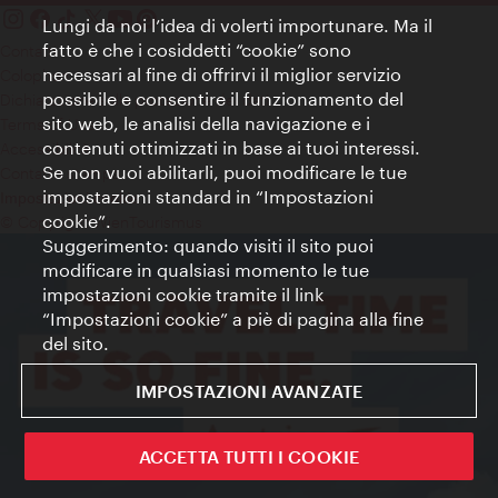
Lungi da noi l’idea di volerti importunare. Ma il
fatto è che i cosiddetti “cookie” sono
Contatti
necessari al fine di offrirvi il miglior servizio
Colophon
possibile e consentire il funzionamento del
Dichiarazione sulla protezione dei dati
sito web, le analisi della navigazione e i
Terms of Use
contenuti ottimizzati in base ai tuoi interessi.
Accessibilità
Se non vuoi abilitarli, puoi modificare le tue
Contatto stampa
impostazioni standard in “Impostazioni
Impostazioni cookie
cookie”.
© Copyright WienTourismus
Suggerimento: quando visiti il sito puoi
modificare in qualsiasi momento le tue
impostazioni cookie tramite il link
“Impostazioni cookie” a piè di pagina alla fine
del sito.
IMPOSTAZIONI AVANZATE
ACCETTA TUTTI I COOKIE