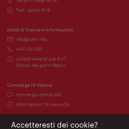
Orari
Tutti i giorni 9-18
di
apertura:
Hotel di Vienna e informazioni
Email:
info@wien.info
Telefono:
+43-1-24 555
Orari
Lunedì-Venerdì ore 9–17
di
Chiuso nei giorni festivi
apertura:
Concierge IA Vienna
Ort:
concierge.vienna.info
Öffnungszeiten:
Informazioni 24 ore su 24
Accetteresti dei cookie?