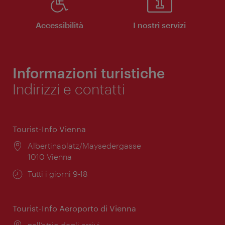
Accessibilità
I nostri servizi
Informazioni turistiche
Indirizzi e contatti
Tourist-Info Vienna
Posizione:
Albertinaplatz/Maysedergasse
1010 Vienna
Orari
Tutti i giorni 9-18
di
apertura:
Tourist-Info Aeroporto di Vienna
Posizione:
nell’atrio degli arrivi