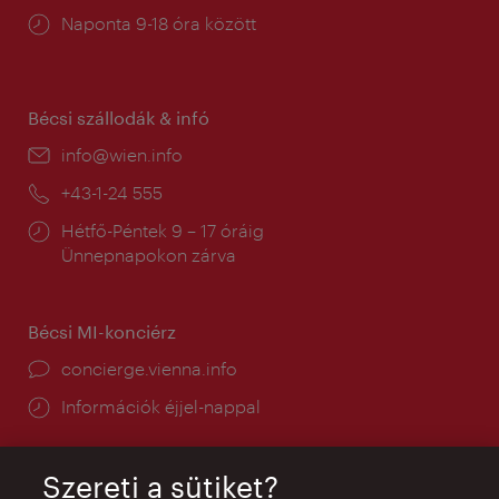
Nyitva
Naponta 9-18 óra között
tartás:
Bécsi szállodák & infó
E-
info@wien.info
mail:
Telefon:
+43-1-24 555
Nyitva
Hétfő-Péntek 9 – 17 óráig
tartás:
Ünnepnapokon zárva
Bécsi MI-konciérz
concierge.vienna.info
Információk éjjel-nappal
Szereti a sütiket?