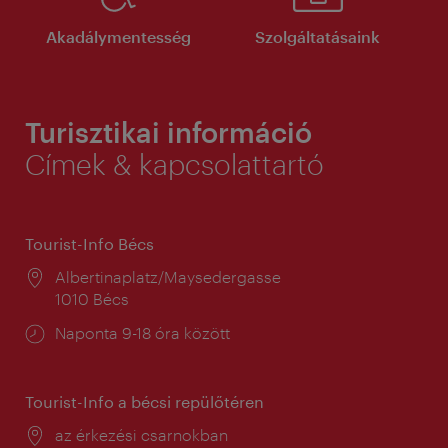
Akadálymentesség
Szolgáltatásaink
Turisztikai információ
Címek & kapcsolattartó
Tourist-Info Bécs
Helyszín:
Albertinaplatz/Maysedergasse
1010 Bécs
Nyitva
Naponta 9-18 óra között
tartás:
Tourist-Info a bécsi repülőtéren
Helyszín:
az érkezési csarnokban