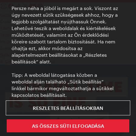
Persze néha a jóból is megárt a sok. Viszont az
úgy nevezett sütik szükségesek ahhoz, hogy a
Kapcsolat
legjobb szolgáltatást nyújthassuk Önnek.
Credits
Lehetővé teszik a weboldalak és kiértékelések
Adatvédelmi nyilatkozat
működtetését, valamint az Ön érdeklődési
Terms of Use
köreire szabott tartalom biztosítását. Ha nem
Megközelíthetőség
óhajtja ezt, akkor módosítsa az
Sajtókapcsolat
alapértelmezett beállításokat a „Részletes
Sütik beállítása
beállítások“ alatt.
© Copyright WienTourismus
Tipp: A weboldal látogatása közben a
weboldal alján található „Sütik beállítás”
linkkel bármikor megváltoztathatja a sütikkel
kapcsolatos beállításait.
RESZLETES BEÁLLÍTÁSOKBAN
AS ÖSSZES SÜTI ELFOGADÁSA