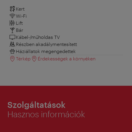
Kert
Wi-Fi
Lift
Bár
Kábel-/műholdas TV
Részben akadálymentesített
Háziállatok megengedettek
Térkép
Érdekességek a környéken
Szolgáltatások
Hasznos információk