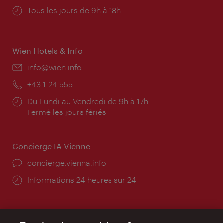
Horaires
Tous les jours de 9h à 18h
d'ouverture:
Wien Hotels & Info
E-
info@wien.info
mail:
Téléphone:
+43-1-24 555
Horaires
Du Lundi au Vendredi de 9h à 17h
d'ouverture:
Fermé les jours fériés
Concierge IA Vienne
Ort:
concierge.vienna.info
Öffnungszeiten:
Informations 24 heures sur 24