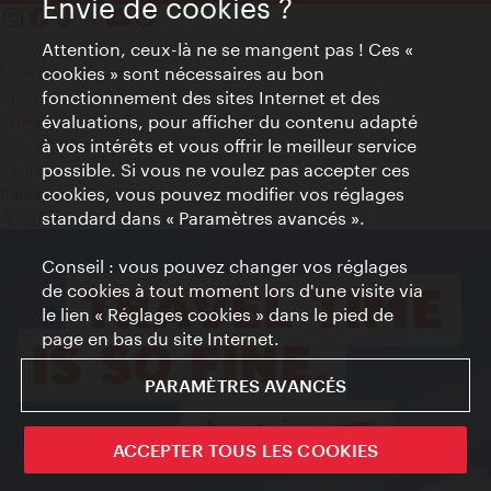
Envie de cookies ?
Attention, ceux-là ne se mangent pas ! Ces «
Contact
cookies » sont nécessaires au bon
Mentions obligatoires
fonctionnement des sites Internet et des
Charte sur le respect de la vie privée
évaluations, pour afficher du contenu adapté
Terms of Use
à vos intérêts et vous offrir le meilleur service
Accessibilité
possible. Si vous ne voulez pas accepter ces
Contact presse
cookies, vous pouvez modifier vos réglages
Paramètres de cookies
standard dans « Paramètres avancés ».
© Copyright WienTourismus
Conseil : vous pouvez changer vos réglages
de cookies à tout moment lors d'une visite via
le lien « Réglages cookies » dans le pied de
page en bas du site Internet.
PARAMÈTRES AVANCÉS
ACCEPTER TOUS LES COOKIES