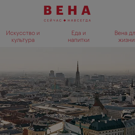
Искусство и
Еда и
Вена д
культура
напитки
жизни
Показать результаты поиска н