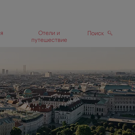
ля
Отели и
Поиск
путешествие
ПОИСК
а карте