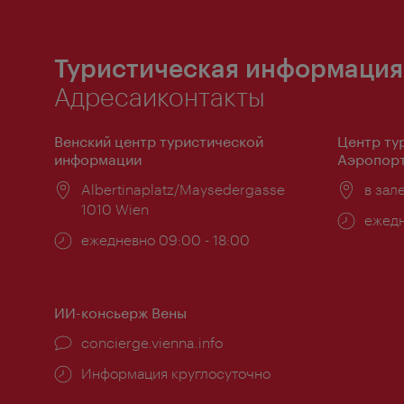
Туристическая информация
Адресаиконтакты
Венский центр туристической
Центр ту
информации
Аэропорт
Расположение:
Albertinaplatz/Maysedergasse
Распо
в зал
1010 Wien
Часы
ежедн
Часы
ежедневно 09:00 - 18:00
работ
работы:
ИИ-консьерж Вены
concierge.vienna.info
Информация круглосуточно