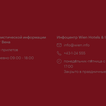
ристической информации
Инфоцентр Wien Hotels & 
 Вена
Эл.
info@wien.info
ложение:
е прилетов
почта:
Телефон:
+43-1-24 555
евно 09:00 - 18:00
Часы
понеде́льник-пя́тница с
ы:
работы:
17:00
Закрыто в праздничные