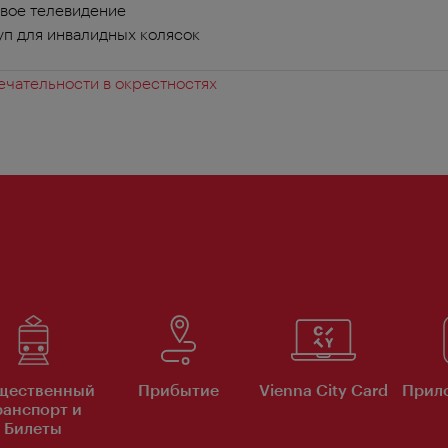
вое телевидение
п для инвалидных колясок
чательности в окрестностях
щественный
Прибытие
Vienna City Card
Прило
ранспорт и
Билеты