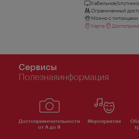
Кабельное/спутнико
Ограниченный досту
Можно с питомцами
Карта
Достоприме
Сервисы
Полезнаяинформация
Достопримечательности
Мероприятия
Об
от А до Я
т