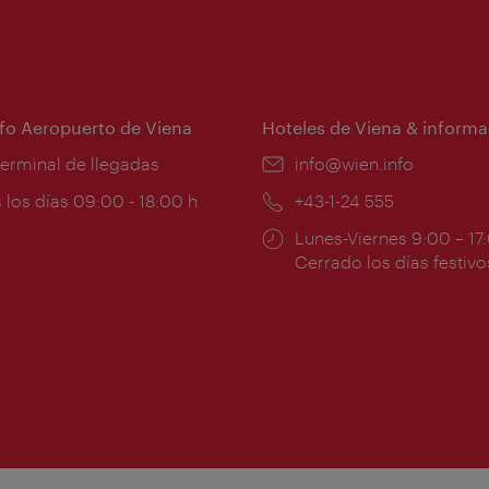
nfo Aeropuerto de Viena
Hoteles de Viena & informa
:
terminal de llegadas
e-
info@wien.info
mail:
ios
 los días 09:00 - 18:00 h
Teléfono:
+43-1-24 555
Horarios
Lunes-Viernes 9:00 – 17
ura:
de
Cerrado los días festivo
apertura: