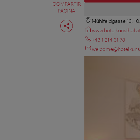
COMPARTIR
PÁGINA
Mühlfeldgasse 13, 1
Compartir
página
www.hotelkunsthof.a
+43 1 214 31 78
welcome@hotelkunst