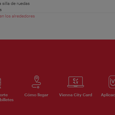
 silla de ruedas
s
 en los alrededores
orte
Cómo llegar
Vienna City Card
Aplicac
billetes