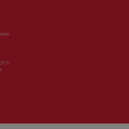
ción
:00 h
s