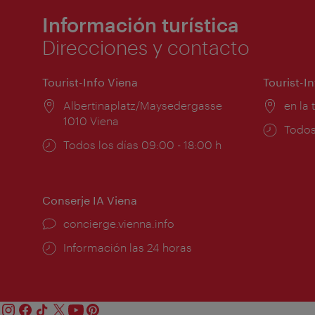
Información turística
Direcciones y contacto
Tourist-Info Viena
Tourist-I
Lugar:
Albertinaplatz/Maysedergasse
Lugar
en la 
1010 Viena
Horar
Todos
Horarios
Todos los días 09:00 - 18:00 h
de
de
apert
apertura:
Conserje IA Viena
concierge.vienna.info
Información las 24 horas