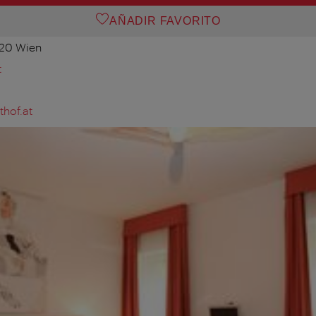
AÑADIR FAVORITO
020 Wien
t
hof.at