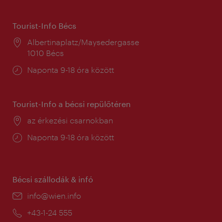
Tourist-Info Bécs
Helyszín:
Albertinaplatz/Maysedergasse
1010 Bécs
Nyitva
Naponta 9-18 óra között
tartás:
Tourist-Info a bécsi repülőtéren
Helyszín:
az érkezési csarnokban
Nyitva
Naponta 9-18 óra között
tartás:
Bécsi szállodák & infó
E-
info@wien.info
mail:
Telefon:
+43-1-24 555