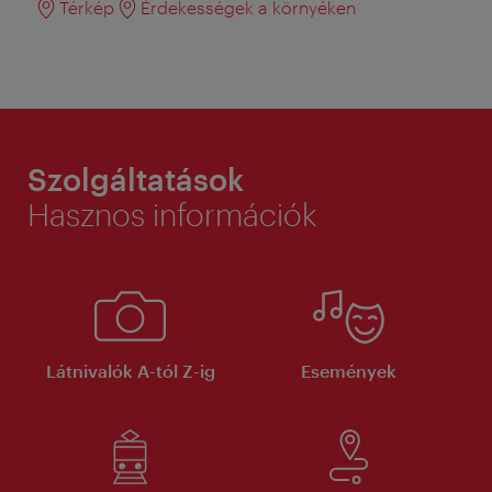
Térkép
Érdekességek a környéken
Szolgáltatások
Hasznos információk
Látnivalók A-tól Z-ig
Események