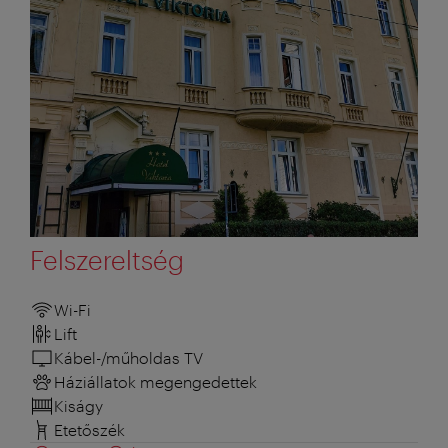
Felszereltség
Wi-Fi
Lift
Kábel-/műholdas TV
Háziállatok megengedettek
Kiságy
Etetőszék