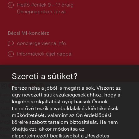
Nyitva
Hétfő-Péntek 9 – 17 óráig
tartás:
Ünnepnapokon zárva
Bécsi MI-konciérz
concierge.vienna.info
Információk éjjel-nappal
Szereti a sütiket?
Persze néha a jóból is megárt a sok. Viszont az
úgy nevezett sütik szükségesek ahhoz, hogy a
Kapcsolat
legjobb szolgáltatást nyújthassuk Önnek.
Credits
Lehetővé teszik a weboldalak és kiértékelések
Adatvédelmi nyilatkozat
működtetését, valamint az Ön érdeklődési
Terms of Use
köreire szabott tartalom biztosítását. Ha nem
Megközelíthetőség
óhajtja ezt, akkor módosítsa az
Sajtókapcsolat
alapértelmezett beállításokat a „Részletes
Sütik beállítása