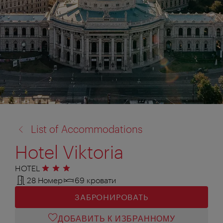
назад
List of Accommodations
к:
Hotel Viktoria
HOTEL
3 звезды
28 Номер
69 кровати
ЗАБРОНИРОВАТЬ
ДОБАВИТЬ К ИЗБРАННОМУ