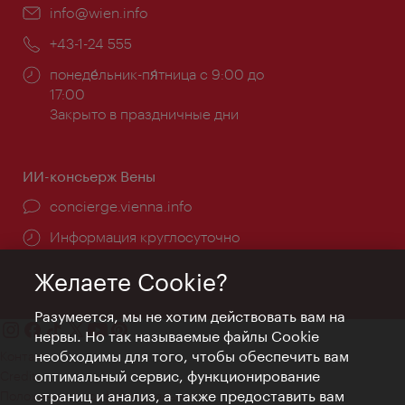
Эл.
info@wien.info
почта:
Телефон:
+43-1-24 555
Часы
понеде́льник-пя́тница с 9:00 до
работы:
17:00
Закрыто в праздничные дни
ИИ-консьерж Вены
concierge.vienna.info
Информация круглосуточно
Желаете Cookie?
Разумеется, мы не хотим действовать вам на
нервы. Но так называемые файлы Cookie
необходимы для того, чтобы обеспечить вам
Контакт
оптимальный сервис, функционирование
Credits
страниц и анализ, а также предоставить вам
Положение о конфиденциальности