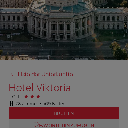
Zurück
Liste der Unterkünfte
zu:
Hotel Viktoria
HOTEL
3 Sterne
28 Zimmer
69 Betten
BUCHEN
FAVORIT HINZUFÜGEN