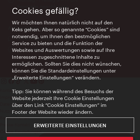
Feiertags geschlossen
Cookies gefällig?
Wir möchten Ihnen natürlich nicht auf den
AI Concierge Wien
Keks gehen. Aber so genannte “Cookies” sind
notwendig, um Ihnen den bestmöglichen
Ort:
concierge.wien.info
Service zu bieten und die Funktion der
Öffnungszeiten:
Informationen rund um die Uhr
Websites und Auswertungen sowie auf Ihre
Interessen zugeschnittene Inhalte zu
ermöglichen. Sollten Sie dies nicht wünschen,
können Sie die Standardeinstellungen unter
„Erweiterte Einstellungen“ verändern.
Kontakt
Tipp: Sie können während des Besuchs der
Impressum
Website jederzeit Ihre Cookie Einstellungen
Datenschutz
über den Link “Cookie Einstellungen” im
Nutzungsbedingungen
Footer der Website wieder ändern.
Barrierefreiheit
Presse-Kontakt
ERWEITERTE EINSTELLUNGEN
Cookie Einstellungen
© Copyright WienTourismus