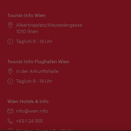
Tourist-Info Wien
Ort:
Albertinaplatz/Maysedergasse
1010 Wien
Öffnungszeiten:
Täglich 9 - 18 Uhr
Tourist-Info Flughafen Wien
Ort:
in der Ankunftshalle
Öffnungszeiten:
Täglich 9 - 18 Uhr
Wien Hotels & Info
Email:
info@wien.info
Telefon:
+43-1-24 555
Öffnungszeiten:
Montag - Freitag 9 – 17 Uhr