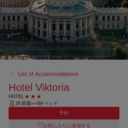
戻
List of Accommodations
る:
Hotel Viktoria
HOTEL
星3つ
28 部屋
69 ベッド
予約
お気に入りに追加する