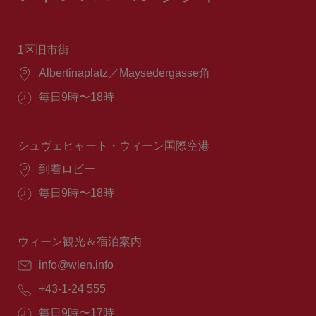
1区旧市街
場
Albertinaplatz／Maysedergasse角
所：
営
毎日9時〜18時
業
時
間：
シュヴェヒャート・ウィーン国際空港
場
到着ロビー
所：
営
毎日9時〜18時
業
時
間：
ウィーン観光＆宿泊案内
E
info@wien.info
メ
電
+43-1-24 555
ー
話
ル：
営
毎日9時〜17時