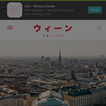
ivie - Vienna Guide
View
WienTourismus / Vienna Tourist Board
free - In Google Play
メ
検
ニ
索
ュ
/>
メ
こ
す
ー
る
ニ
の
の
ュ
ペ
表
ー
ー
示・
非
へ
ジ
表
の
示
ト
ッ
プ
へ