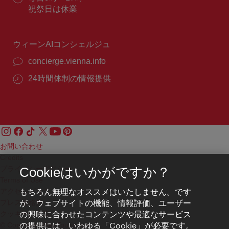
番
業
祝祭日は休業
号：
時
間：
ウィーンAIコンシェルジュ
concierge.vienna.info
24時間体制の情報提供
お問い合わせ
Credits
プライバシーポリシー
Cookieはいかがですか？
Terms of Use
もちろん無理なオススメはいたしません。です
アクセシビリティ
が、ウェブサイトの機能、情報評価、ユーザー
プレス連絡先
の興味に合わせたコンテンツや最適なサービス
クッキーの設定
の提供には、いわゆる「Cookie」が必要です。
© Copyright WienTourismus