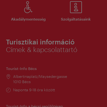
Akadálymentesség
Szolgáltatásaink
Turisztikai információ
Címek & kapcsolattartó
Tourist-Info Bécs
Helyszín:
Albertinaplatz/Maysedergasse
1010 Bécs
Nyitva
Naponta 9-18 óra között
tartás:
Tourist-Info a bécsi repülőtéren