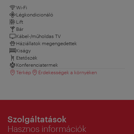
Wi-Fi
Légkondicionáló
Lift
Bár
Kábel-/műholdas TV
Háziállatok megengedettek
Kiságy
Etetőszék
Konferenciatermek
Térkép
Érdekességek a környéken
Szolgáltatások
Hasznos információk