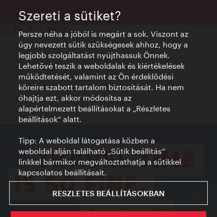
Szereti a sütiket?
Persze néha a jóból is megárt a sok. Viszont az
úgy nevezett sütik szükségesek ahhoz, hogy a
Kapcsolat
legjobb szolgáltatást nyújthassuk Önnek.
Credits
Lehetővé teszik a weboldalak és kiértékelések
Adatvédelmi nyilatkozat
működtetését, valamint az Ön érdeklődési
Terms of Use
köreire szabott tartalom biztosítását. Ha nem
Megközelíthetőség
óhajtja ezt, akkor módosítsa az
Sajtókapcsolat
alapértelmezett beállításokat a „Részletes
Sütik beállítása
beállítások“ alatt.
© Copyright WienTourismus
Tipp: A weboldal látogatása közben a
weboldal alján található „Sütik beállítás”
linkkel bármikor megváltoztathatja a sütikkel
kapcsolatos beállításait.
RESZLETES BEÁLLÍTÁSOKBAN