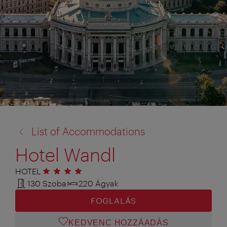
vissza
List of Accommodations
a:
Hotel Wandl
HOTEL
4 csillag
130 Szoba
220 Ágyak
FOGLALÁS
KEDVENC HOZZÁADÁS