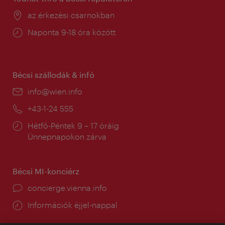
Helyszín:
az érkezési csarnokban
Nyitva
Naponta 9-18 óra között
tartás:
Bécsi szállodák & infó
E-
info@wien.info
mail:
Telefon:
+43-1-24 555
Nyitva
Hétfő-Péntek 9 – 17 óráig
tartás:
Ünnepnapokon zárva
Bécsi MI-konciérz
concierge.vienna.info
Információk éjjel-nappal