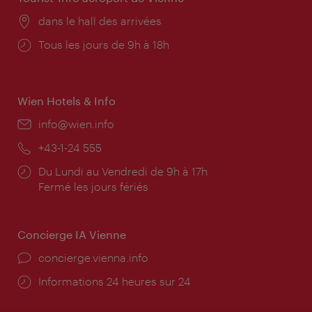
Lieu:
dans le hall des arrivées
Horaires
Tous les jours de 9h à 18h
d'ouverture:
Wien Hotels & Info
E-
info@wien.info
mail:
Téléphone:
+43-1-24 555
Horaires
Du Lundi au Vendredi de 9h à 17h
d'ouverture:
Fermé les jours fériés
Concierge IA Vienne
Ort:
concierge.vienna.info
Öffnungszeiten:
Informations 24 heures sur 24