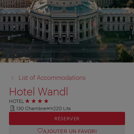
retour
List of Accommodations
à:
Hotel Wandl
HOTEL
4 étoiles
130 Chambre
220 Lits
RÉSERVER
AJOUTER UN FAVORI