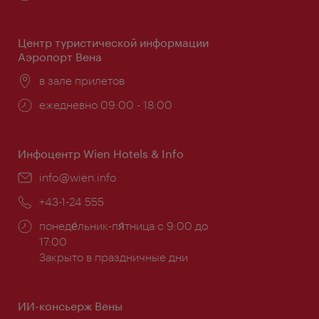
работы:
Центр туристической информации
Аэропорт Вена
Расположение:
в зале прилетов
Часы
ежедневно 09:00 - 18:00
работы:
Инфоцентр Wien Hotels & Info
Эл.
info@wien.info
почта:
Телефон:
+43-1-24 555
Часы
понеде́льник-пя́тница с 9:00 до
работы:
17:00
Закрыто в праздничные дни
ИИ-консьерж Вены