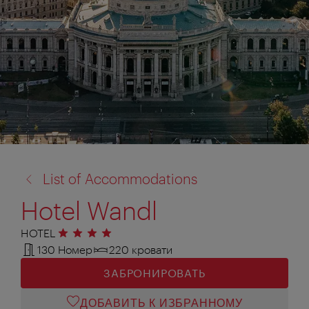
назад
List of Accommodations
к:
Hotel Wandl
HOTEL
4 звезды
130 Номер
220 кровати
ЗАБРОНИРОВАТЬ
ДОБАВИТЬ К ИЗБРАННОМУ