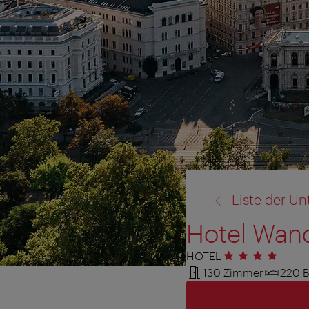
Zurück
Liste der Un
zu:
Hotel Wan
HOTEL
4 Sterne
130 Zimmer
220 B