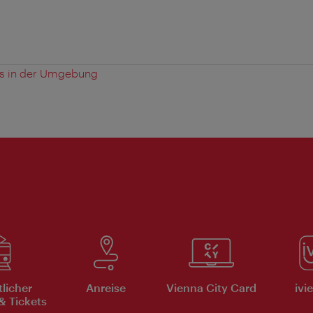
es in der Umgebung
tlicher
Anreise
Vienna City Card
ivi
& Tickets