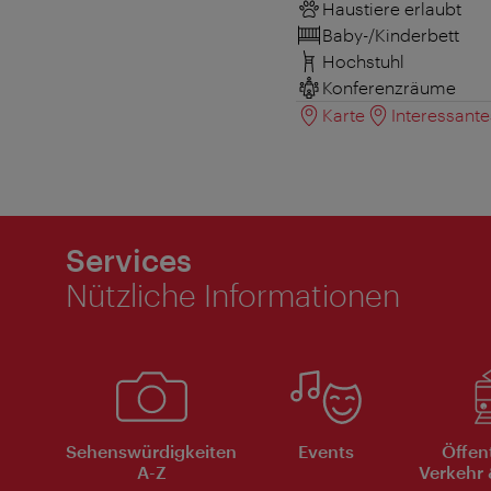
Haustiere erlaubt
Baby-/Kinderbett
Hochstuhl
Konferenzräume
Karte
Interessant
Services
Nützliche Informationen
Sehenswürdigkeiten
Events
Öffen
A-Z
Verkehr 