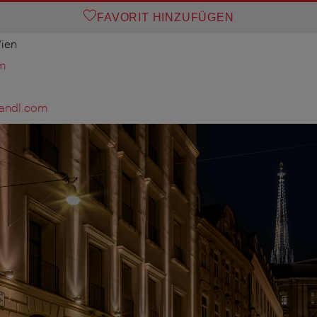
FAVORIT HINZUFÜGEN
Wien
om
wandl.com