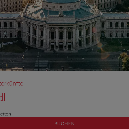
terkünfte
dl
etten
BUCHEN