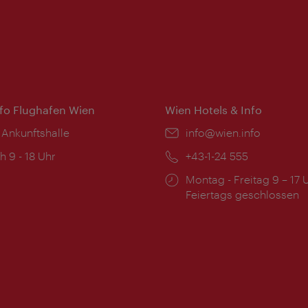
nfo Flughafen Wien
Wien Hotels & Info
 Ankunftshalle
Email:
info@wien.info
ngszeiten:
h 9 - 18 Uhr
Telefon:
+43-1-24 555
Öffnungszeiten:
Montag - Freitag 9 – 17 
Feiertags geschlossen