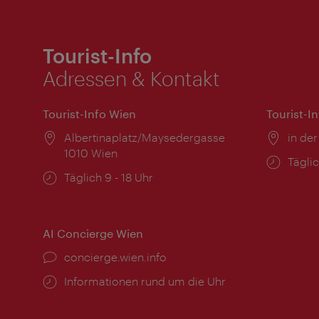
Tourist-Info
Adressen & Kontakt
Tourist-Info Wien
Tourist-I
Ort:
Albertinaplatz/Maysedergasse
Ort:
in der
1010 Wien
Öffnu
Täglic
Öffnungszeiten:
Täglich 9 - 18 Uhr
AI Concierge Wien
Ort:
concierge.wien.info
Öffnungszeiten:
Informationen rund um die Uhr