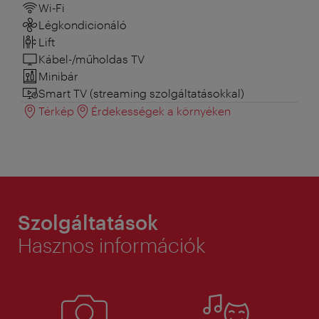
Wi-Fi
Légkondicionáló
Lift
Kábel-/műholdas TV
Minibár
Smart TV (streaming szolgáltatásokkal)
Térkép
Érdekességek a környéken
Szolgáltatások
Hasznos információk