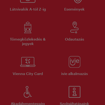
Látnivalók A-tól Z-ig
Események
Tömegközlekedés &
Odautazás
jegyek
Vienna City Card
ivie alkalmazás
Akadálymentesség
Szolgáltatásaink