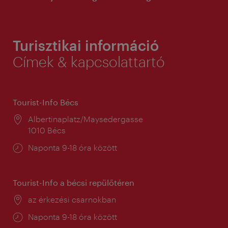
Turisztikai információ
Címek & kapcsolattartó
Tourist-Info Bécs
Helyszín:
Albertinaplatz/Maysedergasse
1010 Bécs
Nyitva
Naponta 9-18 óra között
tartás:
Tourist-Info a bécsi repülőtéren
Helyszín:
az érkezési csarnokban
Nyitva
Naponta 9-18 óra között
tartás: