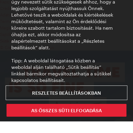
úgy nevezett sütik szükségesek ahhoz, hogy a
Kapcsolat
legjobb szolgáltatást nyújthassuk Önnek.
Credits
Lehetővé teszik a weboldalak és kiértékelések
Adatvédelmi nyilatkozat
működtetését, valamint az Ön érdeklődési
Terms of Use
köreire szabott tartalom biztosítását. Ha nem
Megközelíthetőség
óhajtja ezt, akkor módosítsa az
Sajtókapcsolat
alapértelmezett beállításokat a „Részletes
Sütik beállítása
beállítások“ alatt.
© Copyright WienTourismus
Tipp: A weboldal látogatása közben a
weboldal alján található „Sütik beállítás”
linkkel bármikor megváltoztathatja a sütikkel
kapcsolatos beállításait.
RESZLETES BEÁLLÍTÁSOKBAN
AS ÖSSZES SÜTI ELFOGADÁSA