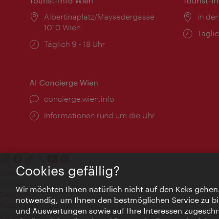
Tourist-Info Wien
Tourist-I
Ort:
Albertinaplatz/Maysedergasse
Ort:
in der
1010 Wien
Öffnu
Täglic
Öffnungszeiten:
Täglich 9 - 18 Uhr
AI Concierge Wien
Ort:
concierge.wien.info
Öffnungszeiten:
Informationen rund um die Uhr
Cookies gefällig?
Kontakt
Impressum
Wir möchten Ihnen natürlich nicht auf den Keks gehen
Datenschutz
notwendig, um Ihnen den bestmöglichen Service zu bi
Nutzungsbedingungen
und Auswertungen sowie auf Ihre Interessen zugeschni
Barrierefreiheit