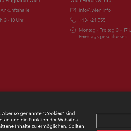
nfo Flughafen Wien
Wien Hotels & Info
 Ankunftshalle
Email:
info@wien.info
ngszeiten:
h 9 - 18 Uhr
Telefon:
+43-1-24 555
Öffnungszeiten:
Montag - Freitag 9 – 17 
Feiertags geschlossen
. Aber so genannte “Cookies” sind
eten und die Funktion der Websites
ttene Inhalte zu ermöglichen. Sollten