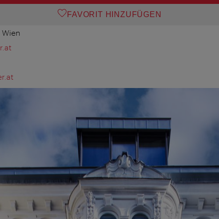
FAVORIT HINZUFÜGEN
0 Wien
.at
r.at