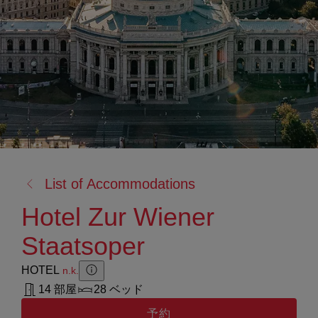
戻
List of Accommodations
る:
Hotel Zur Wiener
Staatsoper
HOTEL
n.k.
Zusatzinformation anzeigen
Zusatzinformation ausblenden
14 部屋
28 ベッド
予約