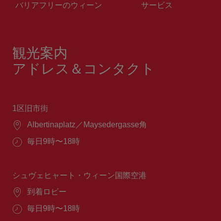
バリアフリーのウィーン
サービス
観光案内
アドレス＆コンタクト
1区旧市街
場
Albertinaplatz／Maysedergasse角
所：
営
毎日9時〜18時
業
時
間：
シュヴェヒャート・ウィーン国際空港
場
到着ロビー
所：
営
毎日9時〜18時
業