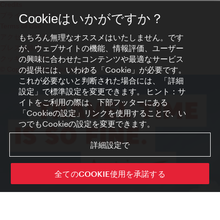
Credits
プライバシーポリシー
Cookieはいかがですか？
Terms of Use
もちろん無理なオススメはいたしません。です
アクセシビリティ
が、ウェブサイトの機能、情報評価、ユーザー
プレス連絡先
の興味に合わせたコンテンツや最適なサービス
クッキーの設定
の提供には、いわゆる「Cookie」が必要です。
© Copyright WienTourismus
これが必要ないと判断された場合には、「詳細
設定」で標準設定を変更できます。 ヒント：サ
イトをご利用の際は、下部フッターにある
「Cookieの設定」リンクを使用することで、い
つでもCookieの設定を変更できます。
詳細設定で
全てのCOOKIE使用を承諾する