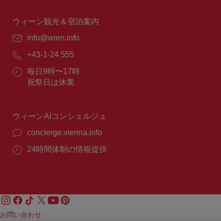
時
間：
ウィーン観光＆宿泊案内
E
info@wien.info
メ
電
+43-1-24 555
ー
話
ル：
営
毎日9時〜17時
番
業
祝祭日は休業
号：
時
間：
ウィーンAIコンシェルジュ
concierge.vienna.info
24時間体制の情報提供
お問い合わせ