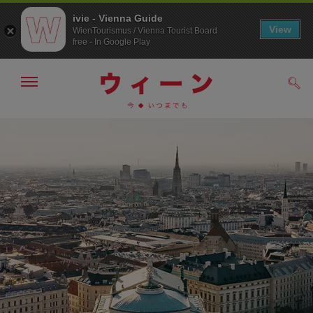
ivie - Vienna Guide
View
WienTourismus / Vienna Tourist Board
free - In Google Play
メ
検
ニ
索
ュ
/>
メ
こ
す
ー
る
ニ
の
の
ュ
ペ
表
ー
ー
示・
非
へ
ジ
表
の
示
ト
ッ
プ
へ