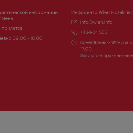
ристической информации
Инфоцентр Wien Hotels & 
 Вена
Эл.
info@wien.info
ложение:
е прилетов
почта:
Телефон:
+43-1-24 555
евно 09:00 - 18:00
Часы
понеде́льник-пя́тница с
ы:
работы:
17:00
Закрыто в праздничные