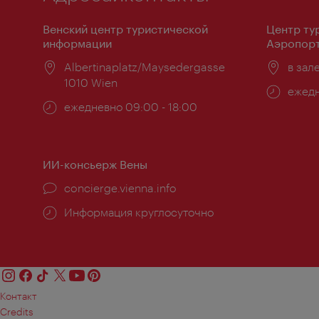
Венский центр туристической
Центр ту
информации
Аэропорт
Расположение:
Albertinaplatz/Maysedergasse
Распо
в зал
1010 Wien
Часы
ежедн
Часы
ежедневно 09:00 - 18:00
работ
работы:
ИИ-консьерж Вены
concierge.vienna.info
Информация круглосуточно
Контакт
Credits