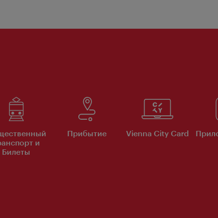
щественный
Прибытие
Vienna City Card
Прило
ранспорт и
Билеты