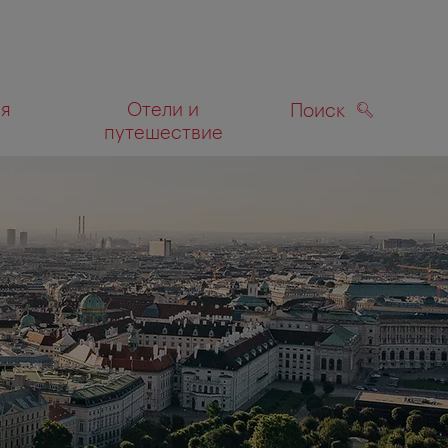
ля
Отели и
Поиск
путешествие
ПОИСК
а карте