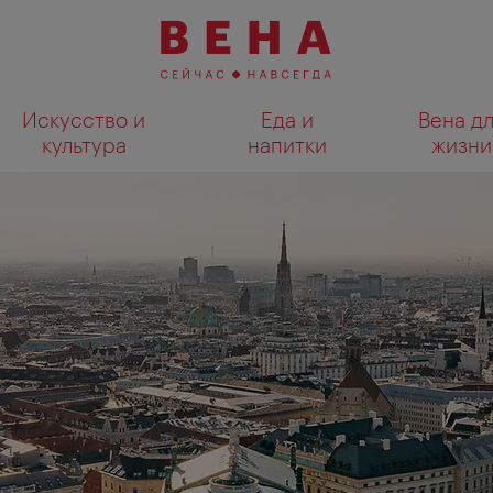
Искусство и
Еда и
Вена д
культура
напитки
жизни
Показать результаты поиска н