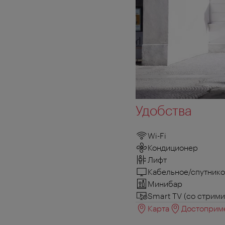
Удобства
Wi-Fi
Кондиционер
Лифт
Кабельное/спутнико
Минибар
Smart TV (со стрим
Карта
Достоприме