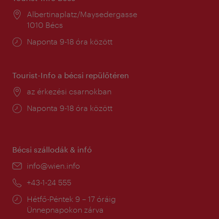
Helyszín:
Albertinaplatz/Maysedergasse
1010 Bécs
Nyitva
Naponta 9-18 óra között
tartás:
Tourist-Info a bécsi repülőtéren
Helyszín:
az érkezési csarnokban
Nyitva
Naponta 9-18 óra között
tartás:
Bécsi szállodák & infó
E-
info@wien.info
mail:
Telefon:
+43-1-24 555
Nyitva
Hétfő-Péntek 9 – 17 óráig
tartás:
Ünnepnapokon zárva