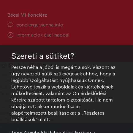
Bécsi MI-konciérz
concierge.vienna.info
Információk éjjel-nappal
Szereti a sütiket?
Persze néha a jóból is megárt a sok. Viszont az
úgy nevezett sütik szükségesek ahhoz, hogy a
Kapcsolat
legjobb szolgáltatást nyújthassuk Önnek.
Credits
Lehetővé teszik a weboldalak és kiértékelések
Adatvédelmi nyilatkozat
működtetését, valamint az Ön érdeklődési
Terms of Use
köreire szabott tartalom biztosítását. Ha nem
Megközelíthetőség
óhajtja ezt, akkor módosítsa az
Sajtókapcsolat
alapértelmezett beállításokat a „Részletes
Sütik beállítása
beállítások“ alatt.
© Copyright WienTourismus
Tipp: A weboldal látogatása közben a