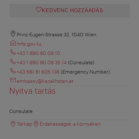
KEDVENC HOZZÁADÁS
Prinz-Eugen-Strasse 32, 1040 Wien
mfa.gov.kz
+43 1 890 80 08 10
+43 1 890 80 08 35 14
(Consulate)
+43 681 81 605 136
(Emergency Number)
embassy@kazakhstan.at
Nyitva tartás
Consulate
Térkép
Érdekességek a környéken