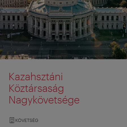
Kazahsztáni
Köztársaság
Nagykövetsége
KÖVETSÉG