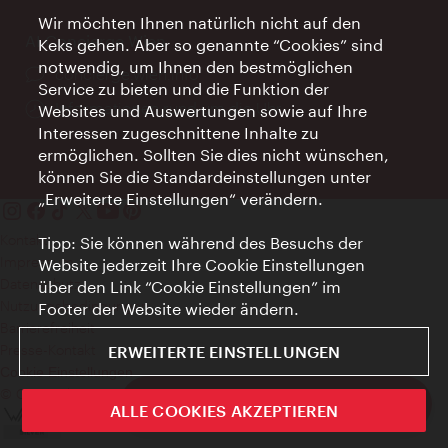
Wir möchten Ihnen natürlich nicht auf den
AI Concierge Wien
Keks gehen. Aber so genannte “Cookies” sind
notwendig, um Ihnen den bestmöglichen
Ort:
concierge.wien.info
Service zu bieten und die Funktion der
Öffnungszeiten:
Informationen rund um die Uhr
Websites und Auswertungen sowie auf Ihre
Interessen zugeschnittene Inhalte zu
ermöglichen. Sollten Sie dies nicht wünschen,
können Sie die Standardeinstellungen unter
„Erweiterte Einstellungen“ verändern.
Kontakt
Tipp: Sie können während des Besuchs der
Impressum
Website jederzeit Ihre Cookie Einstellungen
Datenschutz
über den Link “Cookie Einstellungen” im
Nutzungsbedingungen
Footer der Website wieder ändern.
Barrierefreiheit
Presse-Kontakt
ERWEITERTE EINSTELLUNGEN
Cookie Einstellungen
© Copyright WienTourismus
ivie - Die offizielle City Guide App
ALLE COOKIES AKZEPTIEREN
Schlie