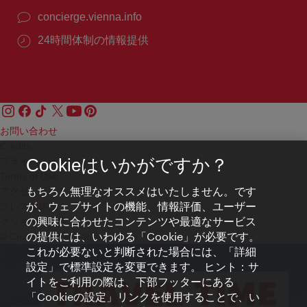
concierge.vienna.info
24時間体制の情報提供
お問い合わせ
Credits
プライバシーポリシー
Cookieはいかがですか？
Terms of Use
もちろん無理なオススメはいたしません。です
アクセシビリティ
が、ウェブサイトの機能、情報評価、ユーザー
プレス連絡先
の興味に合わせたコンテンツや最適なサービス
クッキーの設定
の提供には、いわゆる「Cookie」が必要です。
© Copyright WienTourismus
これが必要ないと判断された場合には、「詳細
設定」で標準設定を変更できます。 ヒント：サ
イトをご利用の際は、下部フッターにある
「Cookieの設定」リンクを使用することで、い