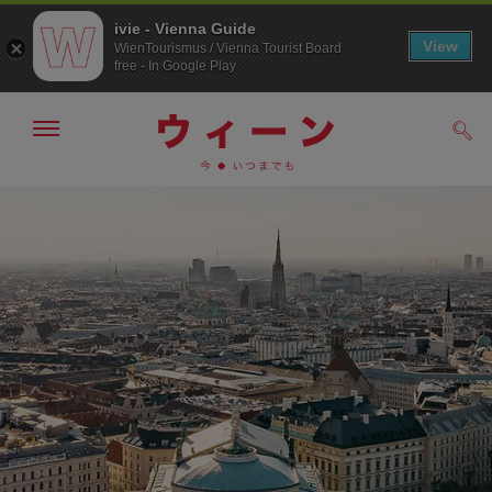
ivie - Vienna Guide
View
WienTourismus / Vienna Tourist Board
free - In Google Play
メ
検
ニ
索
ュ
メ
こ
す
ー
る
ニ
の
の
ュ
ペ
表
ー
ー
示・
非
へ
ジ
表
の
示
ト
ッ
プ
へ