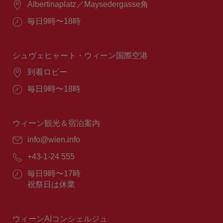
場
Albertinaplatz／Maysedergasse角
所：
営
毎日9時〜18時
業
時
間：
シュヴェヒャート・ウィーン国際空港
場
到着ロビー
所：
営
毎日9時〜18時
業
時
間：
ウィーン観光＆宿泊案内
E
info@wien.info
メ
電
+43-1-24 555
ー
話
ル：
営
毎日9時〜17時
番
業
祝祭日は休業
号：
時
間：
ウィーンAIコンシェルジュ