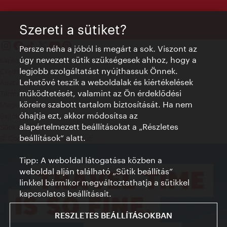
Szereti a sütiket?
Persze néha a jóból is megárt a sok. Viszont az
úgy nevezett sütik szükségesek ahhoz, hogy a
Kapcsolat
legjobb szolgáltatást nyújthassuk Önnek.
Credits
Lehetővé teszik a weboldalak és kiértékelések
Adatvédelmi nyilatkozat
működtetését, valamint az Ön érdeklődési
Terms of Use
köreire szabott tartalom biztosítását. Ha nem
Megközelíthetőség
óhajtja ezt, akkor módosítsa az
Sajtókapcsolat
alapértelmezett beállításokat a „Részletes
Sütik beállítása
beállítások“ alatt.
© Copyright WienTourismus
Tipp: A weboldal látogatása közben a
weboldal alján található „Sütik beállítás”
linkkel bármikor megváltoztathatja a sütikkel
kapcsolatos beállításait.
RESZLETES BEÁLLÍTÁSOKBAN