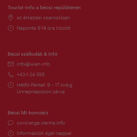
Tourist-Info a bécsi repülőtéren
Helyszín:
az érkezési csarnokban
Nyitva
Naponta 9-18 óra között
tartás:
Bécsi szállodák & infó
E-
info@wien.info
mail:
Telefon:
+43-1-24 555
Nyitva
Hétfő-Péntek 9 – 17 óráig
tartás:
Ünnepnapokon zárva
Bécsi MI-konciérz
concierge.vienna.info
Információk éjjel-nappal