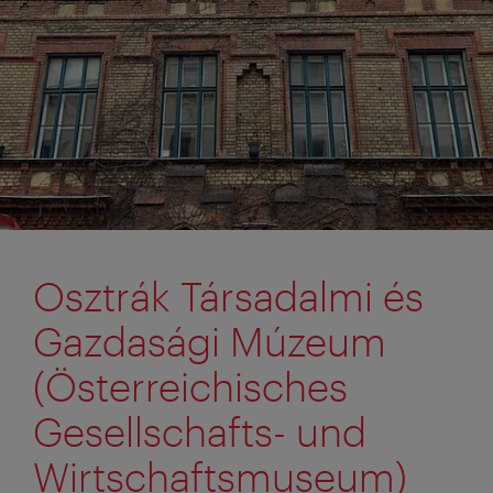
Osztrák Társadalmi és
Gazdasági Múzeum
(Österreichisches
Gesellschafts- und
Wirtschaftsmuseum)