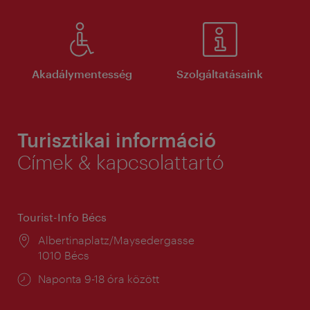
Akadálymentesség
Szolgáltatásaink
Turisztikai információ
Címek & kapcsolattartó
Tourist-Info Bécs
Helyszín:
Albertinaplatz/Maysedergasse
1010 Bécs
Nyitva
Naponta 9-18 óra között
tartás: