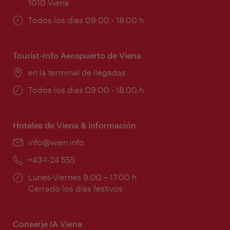
1010 Viena
Horarios
Todos los días 09:00 - 18:00 h
de
apertura:
Tourist-Info Aeropuerto de Viena
Lugar:
en la terminal de llegadas
Horarios
Todos los días 09:00 - 18:00 h
de
apertura:
Hoteles de Viena & información
e-
info@wien.info
mail:
Teléfono:
+43-1-24 555
Horarios
Lunes-Viernes 9:00 – 17:00 h
de
Cerrado los días festivos
apertura:
Conserje IA Viena