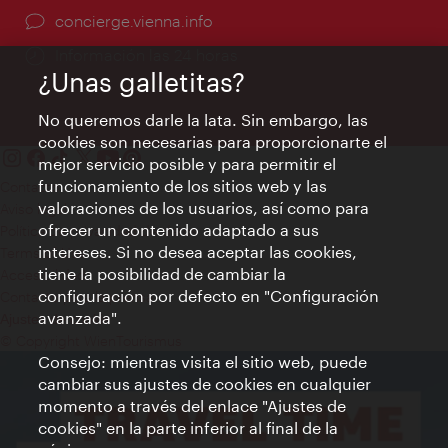
concierge.vienna.info
Información las 24 horas
¿Unas galletitas?
No queremos darle la lata. Sin embargo, las
cookies son necesarias para proporcionarte el
mejor servicio posible y para permitir el
funcionamiento de los sitios web y las
Contacto
valoraciones de los usuarios, así como para
Aviso legal
ofrecer un contenido adaptado a sus
Política de privacidad de datos
intereses. Si no desea aceptar las cookies,
Terms of Use
tiene la posibilidad de cambiar la
Accesibilidad
configuración por defecto en "Configuración
Contacto para la prensa
avanzada".
Ajustes de cookie
© Copyright WienTourismus
Consejo: mientras visita el sitio web, puede
cambiar sus ajustes de cookies en cualquier
momento a través del enlace "Ajustes de
cookies" en la parte inferior al final de la