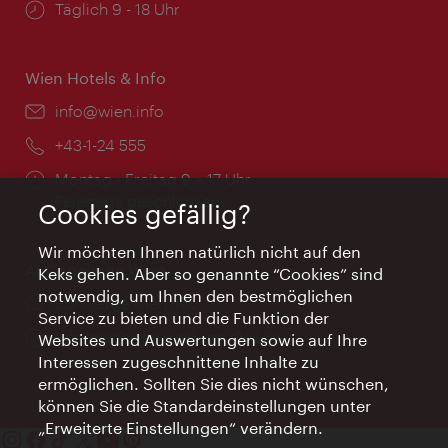
Öffnungszeiten:
Täglich 9 - 18 Uhr
Wien Hotels & Info
Email:
info@wien.info
Telefon:
+43-1-24 555
Öffnungszeiten:
Montag - Freitag 9 – 17 Uhr
Feiertags geschlossen
Cookies gefällig?
Wir möchten Ihnen natürlich nicht auf den
AI Concierge Wien
Keks gehen. Aber so genannte “Cookies” sind
notwendig, um Ihnen den bestmöglichen
Ort:
concierge.wien.info
Service zu bieten und die Funktion der
Öffnungszeiten:
Informationen rund um die Uhr
Websites und Auswertungen sowie auf Ihre
Interessen zugeschnittene Inhalte zu
ermöglichen. Sollten Sie dies nicht wünschen,
können Sie die Standardeinstellungen unter
„Erweiterte Einstellungen“ verändern.