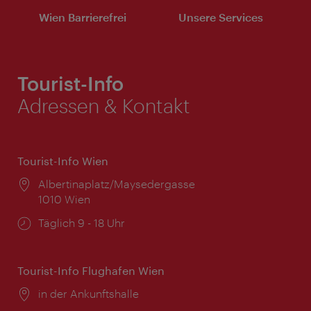
Wien Barrierefrei
Unsere Services
Tourist-Info
Adressen & Kontakt
Tourist-Info Wien
Ort:
Albertinaplatz/Maysedergasse
1010 Wien
Öffnungszeiten:
Täglich 9 - 18 Uhr
Tourist-Info Flughafen Wien
Ort:
in der Ankunftshalle