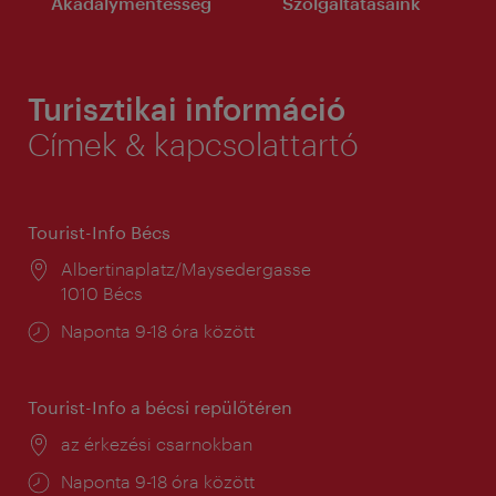
Akadálymentesség
Szolgáltatásaink
Turisztikai információ
Címek & kapcsolattartó
Tourist-Info Bécs
Helyszín:
Albertinaplatz/Maysedergasse
1010 Bécs
Nyitva
Naponta 9-18 óra között
tartás:
Tourist-Info a bécsi repülőtéren
Helyszín:
az érkezési csarnokban
Nyitva
Naponta 9-18 óra között