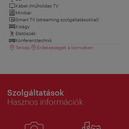
Kábel-/műholdas TV
Minibár
Smart TV (streaming szolgáltatásokkal)
Kiságy
Etetőszék
Konferenztechnik
Térkép
Érdekességek a környéken
Szolgáltatások
Hasznos információk