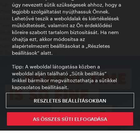
úgy nevezett sütik szükségesek ahhoz, hogy a
Kapcsolat
legjobb szolgáltatást nyújthassuk Önnek.
Credits
Lehetővé teszik a weboldalak és kiértékelések
Adatvédelmi nyilatkozat
működtetését, valamint az Ön érdeklődési
Terms of Use
köreire szabott tartalom biztosítását. Ha nem
Megközelíthetőség
óhajtja ezt, akkor módosítsa az
Sajtókapcsolat
alapértelmezett beállításokat a „Részletes
Sütik beállítása
beállítások“ alatt.
© Copyright WienTourismus
Tipp: A weboldal látogatása közben a
weboldal alján található „Sütik beállítás”
linkkel bármikor megváltoztathatja a sütikkel
kapcsolatos beállításait.
RESZLETES BEÁLLÍTÁSOKBAN
AS ÖSSZES SÜTI ELFOGADÁSA