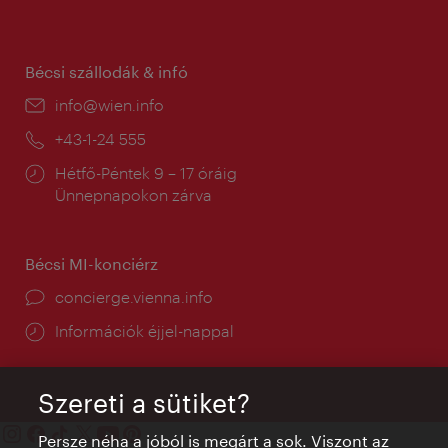
tartás:
Bécsi szállodák & infó
E-
info@wien.info
mail:
Telefon:
+43-1-24 555
Nyitva
Hétfő-Péntek 9 – 17 óráig
tartás:
Ünnepnapokon zárva
Bécsi MI-konciérz
concierge.vienna.info
Információk éjjel-nappal
Szereti a sütiket?
Persze néha a jóból is megárt a sok. Viszont az