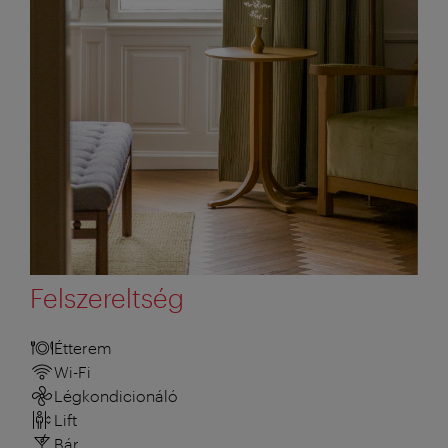
Felszereltség
Étterem
Wi-Fi
Légkondicionáló
Lift
Bár