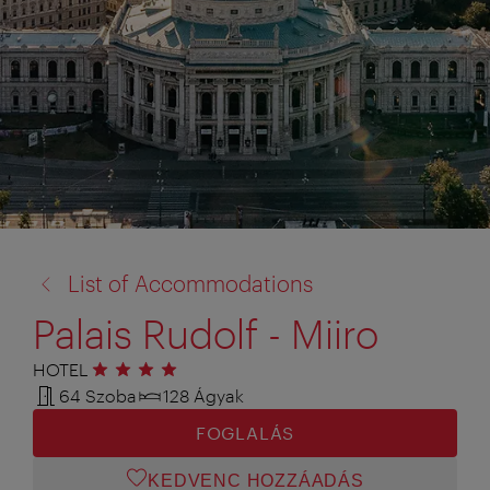
vissza
List of Accommodations
a:
Palais Rudolf - Miiro
HOTEL
4 csillag
64 Szoba
128 Ágyak
FOGLALÁS
KEDVENC HOZZÁADÁS