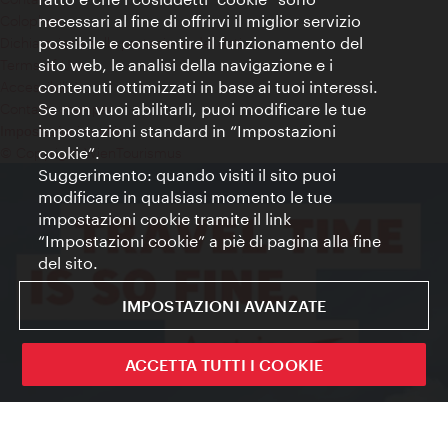
necessari al fine di offrirvi il miglior servizio
Colophon
possibile e consentire il funzionamento del
Dichiarazione sulla protezione dei dati
sito web, le analisi della navigazione e i
Terms of Use
contenuti ottimizzati in base ai tuoi interessi.
Accessibilità
Se non vuoi abilitarli, puoi modificare le tue
Contatto stampa
impostazioni standard in “Impostazioni
Impostazioni cookie
cookie”.
© Copyright WienTourismus
Suggerimento: quando visiti il sito puoi
modificare in qualsiasi momento le tue
impostazioni cookie tramite il link
“Impostazioni cookie” a piè di pagina alla fine
del sito.
IMPOSTAZIONI AVANZATE
ACCETTA TUTTI I COOKIE