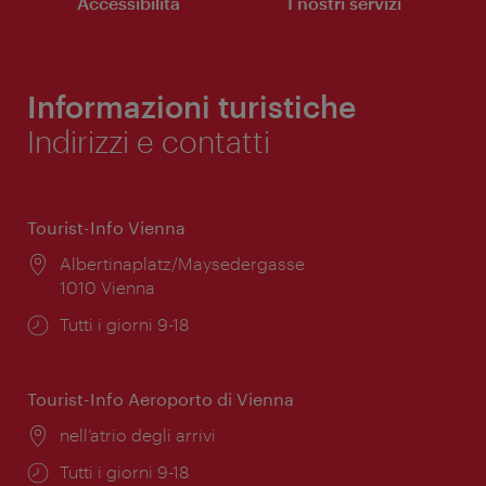
Accessibilità
I nostri servizi
Informazioni turistiche
Indirizzi e contatti
Tourist-Info Vienna
Posizione:
Albertinaplatz/Maysedergasse
1010 Vienna
Orari
Tutti i giorni 9-18
di
apertura:
Tourist-Info Aeroporto di Vienna
Posizione:
nell’atrio degli arrivi
Orari
Tutti i giorni 9-18