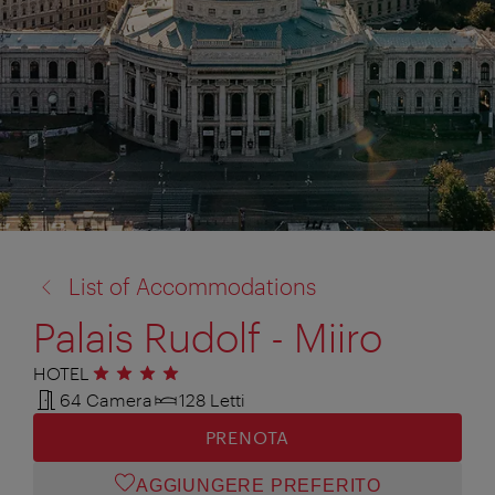
torna
List of Accommodations
a:
Palais Rudolf - Miiro
HOTEL
4 stelle
64 Camera
128 Letti
PRENOTA
AGGIUNGERE PREFERITO