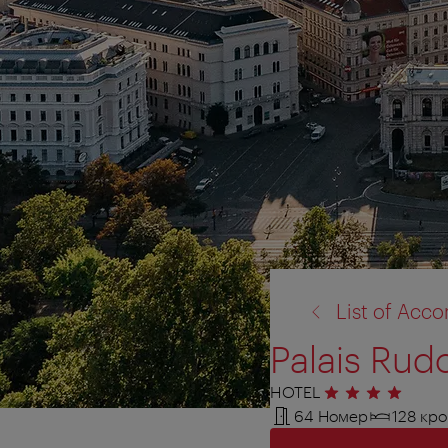
назад
List of Ac
к:
Palais Rudo
HOTEL
4 звезды
64 Номер
128 кро