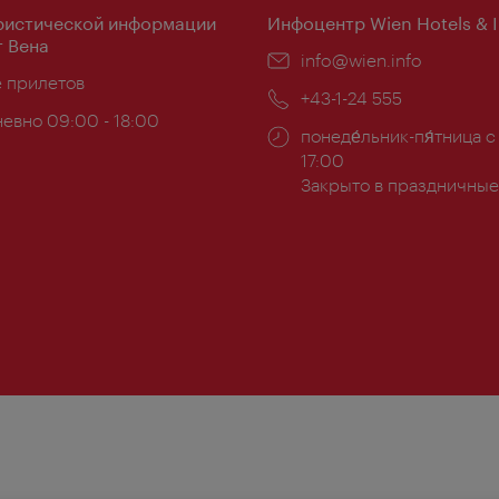
ристической информации
Инфоцентр Wien Hotels & 
 Вена
Эл.
info@wien.info
ложение:
е прилетов
почта:
Телефон:
+43-1-24 555
евно 09:00 - 18:00
Часы
понеде́льник-пя́тница с
ы:
работы:
17:00
Закрыто в праздничные