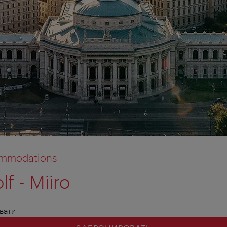
commodations
lf - Miiro
вати