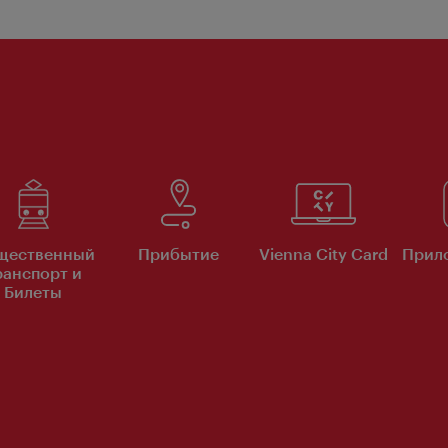
щественный
Прибытие
Vienna City Card
Прило
ранспорт и
Билеты