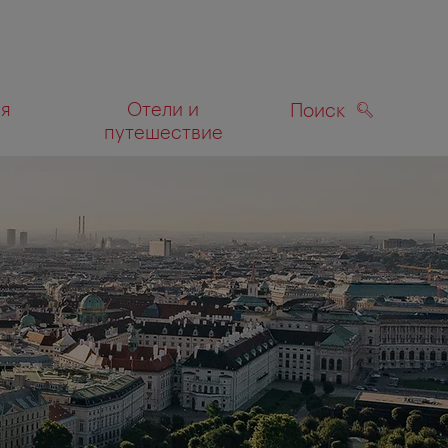
ля
Отели и
Поиск
путешествие
ПОИСК
а карте