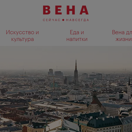
Искусство и
Еда и
Вена д
культура
напитки
жизни
Показать результаты поиска н