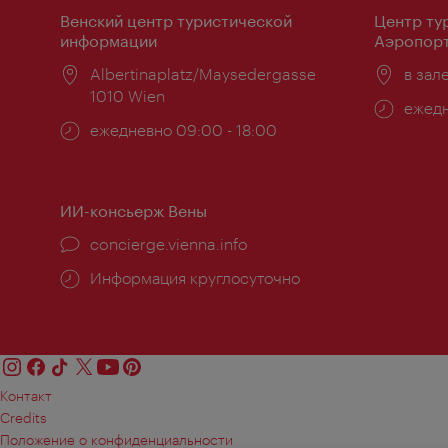
Венский центр туристической
Центр ту
информации
Аэропорт
Расположение:
Albertinaplatz/Maysedergasse
Распо
в зал
1010 Wien
Часы
ежедн
Часы
ежедневно 09:00 - 18:00
работ
работы:
ИИ-консьерж Вены
concierge.vienna.info
Информация круглосуточно
Контакт
Credits
Положение о конфиденциальности