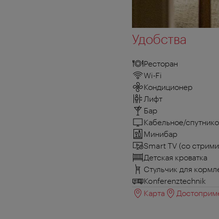
Удобства
Ресторан
Wi-Fi
Кондиционер
Лифт
Бар
Кабельное/спутнико
Минибар
Smart TV (со стрим
Детская кроватка
Стульчик для кормл
Konferenztechnik
Карта
Достоприме