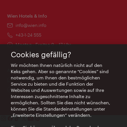
Wien Hotels & Info
Email:
info@wien.info
Telefon:
+43-1-24 555
Öffnungszeiten:
Montag - Freitag 9 – 17 Uhr
Feiertags geschlossen
Cookies gefällig?
Wir möchten Ihnen natürlich nicht auf den
AI Concierge Wien
Keks gehen. Aber so genannte “Cookies” sind
notwendig, um Ihnen den bestmöglichen
Ort:
concierge.wien.info
Service zu bieten und die Funktion der
Öffnungszeiten:
Informationen rund um die Uhr
Websites und Auswertungen sowie auf Ihre
Interessen zugeschnittene Inhalte zu
ermöglichen. Sollten Sie dies nicht wünschen,
können Sie die Standardeinstellungen unter
„Erweiterte Einstellungen“ verändern.
Kontakt