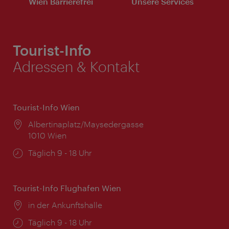
Wien Barrierefrei
Unsere Services
Tourist-Info
Adressen & Kontakt
Tourist-Info Wien
Ort:
Albertinaplatz/Maysedergasse
1010 Wien
Öffnungszeiten:
Täglich 9 - 18 Uhr
Tourist-Info Flughafen Wien
Ort:
in der Ankunftshalle
Öffnungszeiten:
Täglich 9 - 18 Uhr