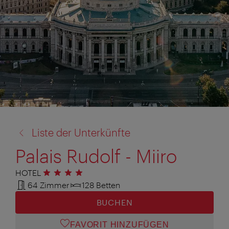
Zurück
Liste der Unterkünfte
zu:
Palais Rudolf - Miiro
HOTEL
4 Sterne
64 Zimmer
128 Betten
BUCHEN
FAVORIT HINZUFÜGEN