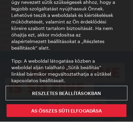
úgy nevezett sütik szükségesek ahhoz, hogy a
Kapcsolat
legjobb szolgáltatást nyújthassuk Önnek.
Credits
Lehetővé teszik a weboldalak és kiértékelések
Adatvédelmi nyilatkozat
működtetését, valamint az Ön érdeklődési
Terms of Use
köreire szabott tartalom biztosítását. Ha nem
Megközelíthetőség
óhajtja ezt, akkor módosítsa az
Sajtókapcsolat
alapértelmezett beállításokat a „Részletes
Sütik beállítása
beállítások“ alatt.
© Copyright WienTourismus
Tipp: A weboldal látogatása közben a
weboldal alján található „Sütik beállítás”
linkkel bármikor megváltoztathatja a sütikkel
kapcsolatos beállításait.
RESZLETES BEÁLLÍTÁSOKBAN
AS ÖSSZES SÜTI ELFOGADÁSA