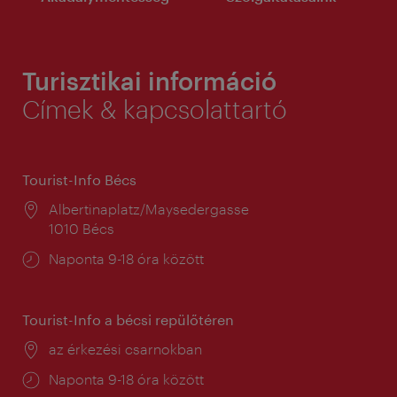
Turisztikai információ
Címek & kapcsolattartó
Tourist-Info Bécs
Helyszín:
Albertinaplatz/Maysedergasse
1010 Bécs
Nyitva
Naponta 9-18 óra között
tartás:
Tourist-Info a bécsi repülőtéren
Helyszín:
az érkezési csarnokban
Nyitva
Naponta 9-18 óra között