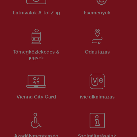
Látnivalók A-tól Z-ig
Események
Tömegközlekedés &
Odautazás
jegyek
Vienna City Card
ivie alkalmazás
Akadálymentesség
Szolgáltatásaink