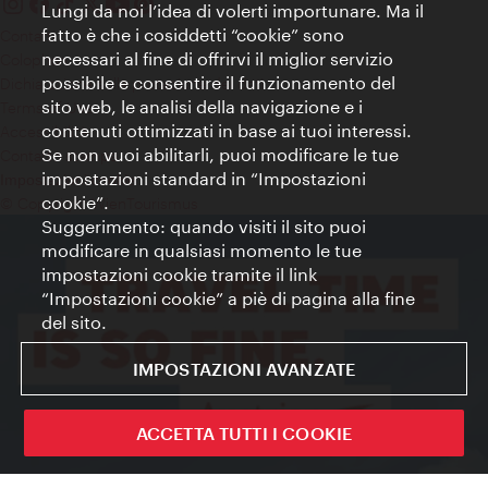
Lungi da noi l’idea di volerti importunare. Ma il
fatto è che i cosiddetti “cookie” sono
Contatti
necessari al fine di offrirvi il miglior servizio
Colophon
possibile e consentire il funzionamento del
Dichiarazione sulla protezione dei dati
sito web, le analisi della navigazione e i
Terms of Use
contenuti ottimizzati in base ai tuoi interessi.
Accessibilità
Se non vuoi abilitarli, puoi modificare le tue
Contatto stampa
impostazioni standard in “Impostazioni
Impostazioni cookie
cookie”.
© Copyright WienTourismus
Suggerimento: quando visiti il sito puoi
modificare in qualsiasi momento le tue
impostazioni cookie tramite il link
“Impostazioni cookie” a piè di pagina alla fine
del sito.
IMPOSTAZIONI AVANZATE
ACCETTA TUTTI I COOKIE