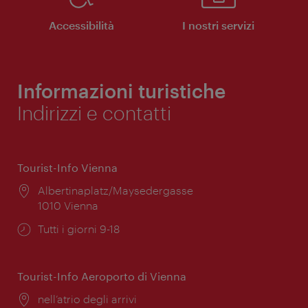
Accessibilità
I nostri servizi
Informazioni turistiche
Indirizzi e contatti
Tourist-Info Vienna
Posizione:
Albertinaplatz/Maysedergasse
1010 Vienna
Orari
Tutti i giorni 9-18
di
apertura:
Tourist-Info Aeroporto di Vienna
Posizione:
nell’atrio degli arrivi