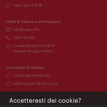
Orari
Tutti i giorni 9-18
di
apertura:
Hotel di Vienna e informazioni
Email:
info@wien.info
Telefono:
+43-1-24 555
Orari
Lunedì-Venerdì ore 9–17
di
Chiuso nei giorni festivi
apertura:
Concierge IA Vienna
Ort:
concierge.vienna.info
Öffnungszeiten:
Informazioni 24 ore su 24
Accetteresti dei cookie?