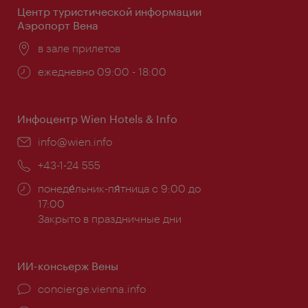
Центр туристической информации
Аэропорт Вена
Расположение:
в зале прилетов
Часы
ежедневно 09:00 - 18:00
работы:
Инфоцентр Wien Hotels & Info
Эл.
info@wien.info
почта:
Телефон:
+43-1-24 555
Часы
понеде́льник-пя́тница с 9:00 до
работы:
17:00
Закрыто в праздничные дни
ИИ-консьерж Вены
concierge.vienna.info