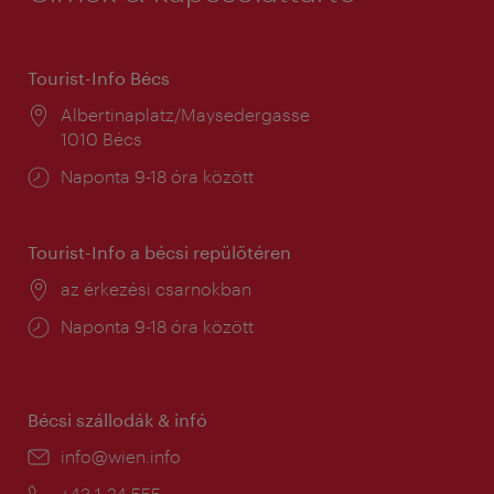
Tourist-Info Bécs
Helyszín:
Albertinaplatz/Maysedergasse
1010 Bécs
Nyitva
Naponta 9-18 óra között
tartás:
Tourist-Info a bécsi repülőtéren
Helyszín:
az érkezési csarnokban
Nyitva
Naponta 9-18 óra között
tartás:
Bécsi szállodák & infó
E-
info@wien.info
mail:
Telefon:
+43-1-24 555