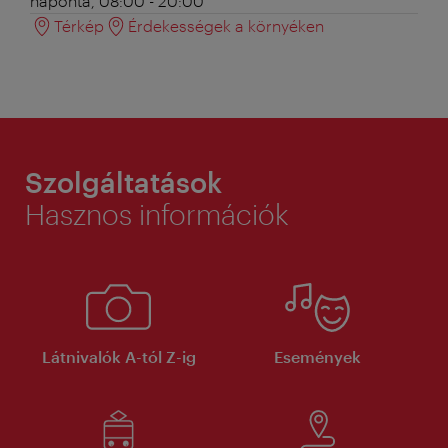
naponta, 08:00 - 20:00
Térkép
Érdekességek a környéken
Szolgáltatások
Hasznos információk
Látnivalók A-tól Z-ig
Események