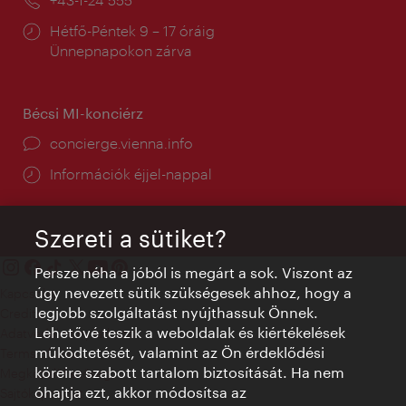
Nyitva
Hétfő-Péntek 9 – 17 óráig
tartás:
Ünnepnapokon zárva
Bécsi MI-konciérz
concierge.vienna.info
Információk éjjel-nappal
Szereti a sütiket?
Persze néha a jóból is megárt a sok. Viszont az
úgy nevezett sütik szükségesek ahhoz, hogy a
Kapcsolat
legjobb szolgáltatást nyújthassuk Önnek.
Credits
Lehetővé teszik a weboldalak és kiértékelések
Adatvédelmi nyilatkozat
működtetését, valamint az Ön érdeklődési
Terms of Use
köreire szabott tartalom biztosítását. Ha nem
Megközelíthetőség
óhajtja ezt, akkor módosítsa az
Sajtókapcsolat