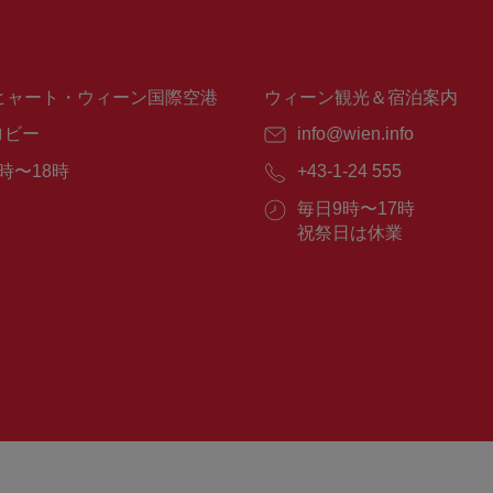
ヒャート・ウィーン国際空港
ウィーン観光＆宿泊案内
ロビー
E
info@wien.info
メ
時〜18時
電
+43-1-24 555
ー
話
ル：
営
毎日9時〜17時
番
業
祝祭日は休業
号：
時
間：