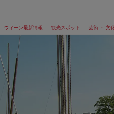
メ
こ
何
ウィーン最新情報
観光スポット
芸術 ・ 文
ニ
の
を
ュ
ペ
お
ー
ー
探
へ
ジ
し
の
で
ト
す
ッ
か？
プ
へ