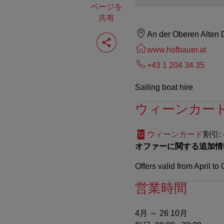
ページを
共有
ペ
An der Oberen Alten
ー
www.hofbauer.at
ジ
を
+43 1 204 34 35
共
有
Sailing boat hire
す
る
ウィーンカー
ウィーンカード
割引
:
オファーに関する追加情
Offers valid from April to
営業時間
4月 ～ 26 10月