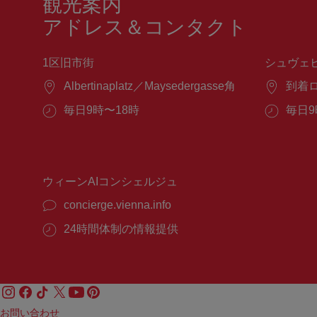
観光案内
アドレス＆コンタクト
1区旧市街
シュヴェ
場
Albertinaplatz／Maysedergasse角
場
到着
所：
所：
営
毎日9時〜18時
営
毎日9
業
業
時
時
間：
間：
ウィーンAIコンシェルジュ
concierge.vienna.info
24時間体制の情報提供
お問い合わせ