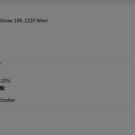
 Donau 186, 1220 Wien
ド
 -20%
報:
 October