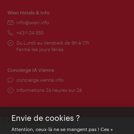
Wien Hotels & Info
E-
info@wien.info
mail:
Téléphone:
+43-1-24 555
Horaires
Du Lundi au Vendredi de 9h à 17h
d'ouverture:
Fermé les jours fériés
Concierge IA Vienne
Ort:
concierge.vienna.info
Öffnungszeiten:
Informations 24 heures sur 24
Envie de cookies ?
Attention, ceux-là ne se mangent pas ! Ces «
Contact